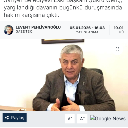
yargılandığı davanın bugünkü duruşmasında
KÖŞE YAZILARI
hakim karşısına çıktı.
KÖŞE YAZILARI (Arşiv)
LEVENT PEHLIVANOĞLU
05.01.2026 - 16:03
19.01.2
GAZETECI
YAYINLANMA
GÜN
KÜLTÜR SANAT
MAGAZİN
RÖPORTAJ
SAĞLIK
SARIYER HABERLERİ
SARIYER İMAR BARIŞI
Paylaş
-
+
A
A
SEKTÖR