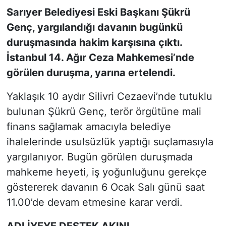
Sarıyer Belediyesi Eski Başkanı Şükrü
SİYASET
Genç, yargılandığı davanın bugünkü
duruşmasında hakim karşısına çıktı.
SON DAKİKA HABERİ
İstanbul 14. Ağır Ceza Mahkemesi’nde
görülen duruşma, yarına ertelendi.
SPOR
Yaklaşık 10 aydır Silivri Cezaevi’nde tutuklu
TEKNOLOJİ
bulunan Şükrü Genç, terör örgütüne mali
finans sağlamak amacıyla belediye
TÜRKİYE VE DÜNYA GÜNDEMİ
ihalelerinde usulsüzlük yaptığı suçlamasıyla
VİDEO GALERİ
yargılanıyor. Bugün görülen duruşmada
mahkeme heyeti, iş yoğunluğunu gerekçe
YAŞAM
göstererek davanın 6 Ocak Salı günü saat
11.00’de devam etmesine karar verdi.
ADLİYEYE DESTEK AKINI