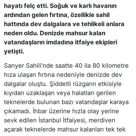
hayatı felç etti. Soğuk ve karlı havanın
ardından gelen fırtına, özellikle sahil
SİYASET
hattında dev dalgalara ve tehlikeli anlara
SON DAKİKA HABERİ
neden oldu. Denizde mahsur kalan
vatandaşların imdadına itfaiye ekipleri
SPOR
yetişti.
TEKNOLOJİ
Sarıyer Sahili’nde saatte 40 ila 80 kilometre
hıza ulaşan fırtına nedeniyle denizde dev
TÜRKİYE VE DÜNYA GÜNDEMİ
dalgalar oluştu. Şiddetli rüzgarın etkisiyle
VİDEO GALERİ
kıyıdan uzaklaşan veya halatları gerilen
teknelerde bulunan bazı vatandaşlar karaya
YAŞAM
çıkamadı. İhbar üzerine hızla olay yerine
sevk edilen İstanbul İtfaiyesi, merdiven
açarak teknelerde mahsur kalanları tek tek