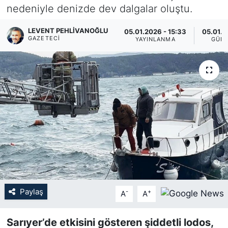
nedeniyle denizde dev dalgalar oluştu.
KÖŞE YAZILARI
LEVENT PEHLIVANOĞLU
05.01.2026 - 15:33
05.01.2
GAZETECI
YAYINLANMA
GÜN
KÖŞE YAZILARI (Arşiv)
KÜLTÜR SANAT
MAGAZİN
RÖPORTAJ
SAĞLIK
SARIYER HABERLERİ
Paylaş
-
+
A
A
SARIYER İMAR BARIŞI
Sarıyer’de etkisini gösteren şiddetli lodos,
SEKTÖR