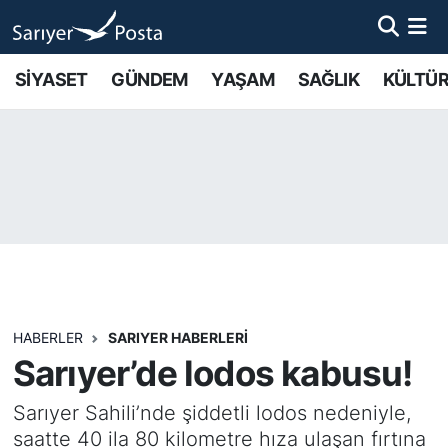
AKTUEL
İstanbul Nöbetçi Eczaneler
SİYASET
GÜNDEM
YAŞAM
SAĞLIK
KÜLTÜR
ALT MANŞETLER
İstanbul Hava Durumu
EĞİTİM
İstanbul Namaz Vakitleri
EKONOMİ
İstanbul Trafik Yoğunluk Haritası
EMLAK
Süper Lig Puan Durumu ve Fikstür
FOTO GALERİ
Tüm Manşetler
HABERLER
SARIYER HABERLERİ
Sarıyer’de lodos kabusu!
GÜNCEL HABERLER
Son Dakika Haberleri
Sarıyer Sahili’nde şiddetli lodos nedeniyle,
GÜNDEM
Haber Arşivi
saatte 40 ila 80 kilometre hıza ulaşan fırtına