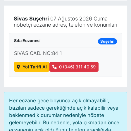
KÖŞE YAZILARI
Sivas
Suşehri
07 Ağustos 2026 Cuma
nöbetçi eczane adres, telefon ve konumları
KÖŞE YAZILARI (Arşiv)
KÜLTÜR SANAT
Sıfa Eczanesi
Suşehri
SIVAS CAD. NO:84 1
MAGAZİN
Yol Tarifi Al
0 (346) 311 40 69
RÖPORTAJ
SAĞLIK
SARIYER HABERLERİ
Her eczane gece boyunca açık olmayabilir,
bazıları sadece gerektiğinde açık kalabilir veya
SARIYER İMAR BARIŞI
beklenmedik durumlar nedeniyle nöbete
gelemeyebilir. Bu nedenle, yola çıkmadan önce
eczanenin açık olduğunu telefon aracılığıyla
SEKTÖR