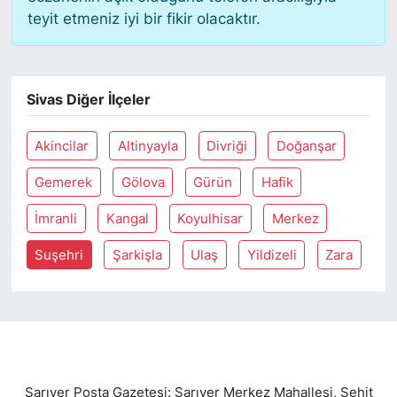
teyit etmeniz iyi bir fikir olacaktır.
SİYASET
SON DAKİKA HABERİ
Sivas Diğer İlçeler
SPOR
Akincilar
Altinyayla
Divriği
Doğanşar
TEKNOLOJİ
Gemerek
Gölova
Gürün
Hafik
İmranli
Kangal
Koyulhisar
Merkez
TÜRKİYE VE DÜNYA GÜNDEMİ
Suşehri
Şarkişla
Ulaş
Yildizeli
Zara
VİDEO GALERİ
YAŞAM
Sarıyer Posta Gazetesi: Sarıyer Merkez Mahallesi, Şehit