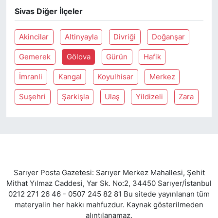
Sivas Diğer İlçeler
SİYASET
Akincilar
Altinyayla
Divriği
Doğanşar
SON DAKİKA HABERİ
Gemerek
Gölova
Gürün
Hafik
SPOR
İmranli
Kangal
Koyulhisar
Merkez
TEKNOLOJİ
Suşehri
Şarkişla
Ulaş
Yildizeli
Zara
TÜRKİYE VE DÜNYA GÜNDEMİ
VİDEO GALERİ
YAŞAM
Sarıyer Posta Gazetesi: Sarıyer Merkez Mahallesi, Şehit
Mithat Yılmaz Caddesi, Yar Sk. No:2, 34450 Sarıyer/İstanbul
0212 271 26 46 - 0507 245 82 81 Bu sitede yayınlanan tüm
materyalin her hakkı mahfuzdur. Kaynak gösterilmeden
alıntılanamaz.