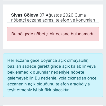
KÖŞE YAZILARI
Sivas
Gölova
07 Ağustos 2026 Cuma
nöbetçi eczane adres, telefon ve konumları
KÖŞE YAZILARI (Arşiv)
KÜLTÜR SANAT
Bu bölgede nöbetçi bir eczane bulunamadı.
MAGAZİN
RÖPORTAJ
Her eczane gece boyunca açık olmayabilir,
bazıları sadece gerektiğinde açık kalabilir veya
SAĞLIK
beklenmedik durumlar nedeniyle nöbete
gelemeyebilir. Bu nedenle, yola çıkmadan önce
SARIYER HABERLERİ
eczanenin açık olduğunu telefon aracılığıyla
teyit etmeniz iyi bir fikir olacaktır.
SARIYER İMAR BARIŞI
SEKTÖR