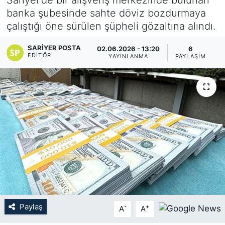
banka şubesinde sahte döviz bozdurmaya
KÖŞE YAZILARI
çalıştığı öne sürülen şüpheli gözaltına alındı.
KÖŞE YAZILARI (Arşiv)
SARIYER POSTA
02.06.2026 - 13:20
6
EDITÖR
YAYINLANMA
PAYLAŞIM
KÜLTÜR SANAT
MAGAZİN
RÖPORTAJ
SAĞLIK
SARIYER HABERLERİ
SARIYER İMAR BARIŞI
Paylaş
-
+
A
A
SEKTÖR