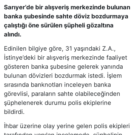
Sarıyer’de bir alışveriş merkezinde bulunan
SİYASET
banka şubesinde sahte döviz bozdurmaya
çalıştığı öne sürülen şüpheli gözaltına
SON DAKİKA HABERİ
alındı.
SPOR
Edinilen bilgiye göre, 31 yaşındaki Z.A.,
İstinye’deki bir alışveriş merkezinde faaliyet
TEKNOLOJİ
gösteren banka şubesine gelerek yanında
bulunan dövizleri bozdurmak istedi. İşlem
TÜRKİYE VE DÜNYA GÜNDEMİ
sırasında banknotları inceleyen banka
VİDEO GALERİ
görevlisi, paraların sahte olabileceğinden
şüphelenerek durumu polis ekiplerine
YAŞAM
bildirdi.
İhbar üzerine olay yerine gelen polis ekipleri
tarafından yapılan incelemede, şüphelinin