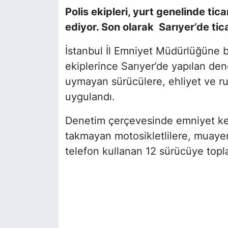
Polis ekipleri, yurt genelinde tic
SİYASET
ediyor. Son olarak Sarıyer’de tica
SON DAKİKA HABERİ
İstanbul İl Emniyet Müdürlüğüne 
ekiplerince Sarıyer’de yapılan den
SPOR
uymayan sürücülere, ehliyet ve ru
uygulandı.
TEKNOLOJİ
Denetim çerçevesinde emniyet ke
TÜRKİYE VE DÜNYA GÜNDEMİ
takmayan motosikletlilere, muayen
telefon kullanan 12 sürücüye topla
VİDEO GALERİ
YAŞAM