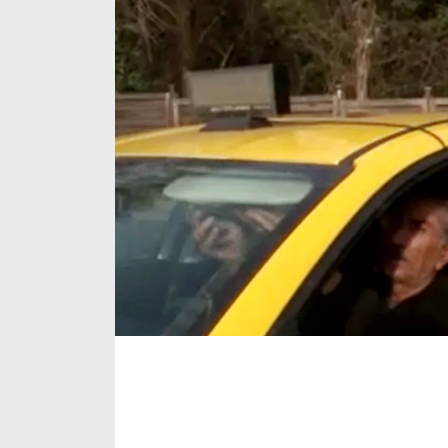
KÖŞE YAZILARI
KÖŞE YAZILARI (Arşiv)
KÜLTÜR SANAT
MAGAZİN
RÖPORTAJ
SAĞLIK
SARIYER HABERLERİ
SARIYER İMAR BARIŞI
SEKTÖR