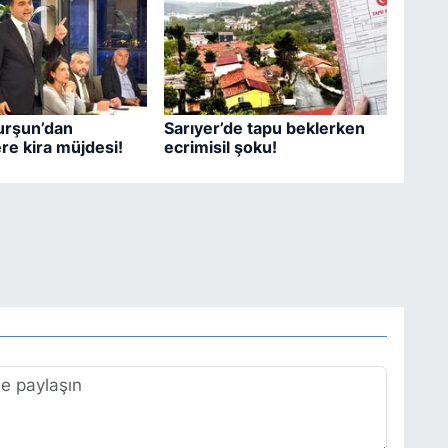
urşun’dan
Sarıyer’de tapu beklerken
ere kira müjdesi!
ecrimisil şoku!