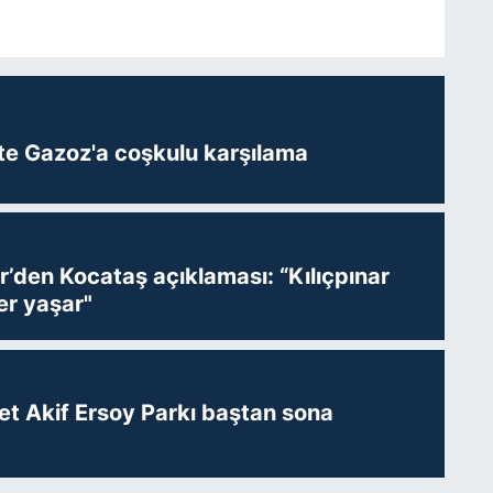
te Gazoz'a coşkulu karşılama
r’den Kocataş açıklaması: “Kılıçpınar
er yaşar"
t Akif Ersoy Parkı baştan sona