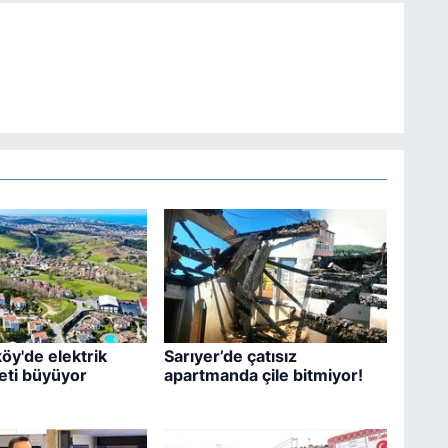
öy'de elektrik
Sarıyer’de çatısız
eti büyüyor
apartmanda çile bitmiyor!