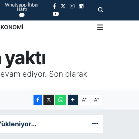
Whatsapp İhbar
Hattı
EKONOMİ
 yaktı
 devam ediyor. Son olarak
-
+
A
A
ükleniyor...