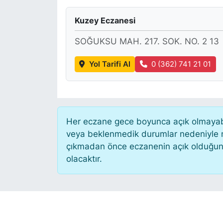
KÖŞE YAZILARI
Kuzey Eczanesi
SOĞUKSU MAH. 217. SOK. NO. 2 13
KÖŞE YAZILARI (Arşiv)
Yol Tarifi Al
0 (362) 741 21 01
KÜLTÜR SANAT
MAGAZİN
RÖPORTAJ
Her eczane gece boyunca açık olmayabili
veya beklenmedik durumlar nedeniyle n
SAĞLIK
çıkmadan önce eczanenin açık olduğunu te
olacaktır.
SARIYER HABERLERİ
SARIYER İMAR BARIŞI
SEKTÖR