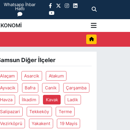
Whatsapp İhbar
Hattı
EKONOMİ
Samsun Diğer İlçeler
Alaçam
Asarcik
Atakum
Ayvacik
Bafra
Canik
Çarşamba
Havza
İlkadim
Kavak
Ladik
Salipazari
Tekkeköy
Terme
Vezirköprü
Yakakent
19 Mayis