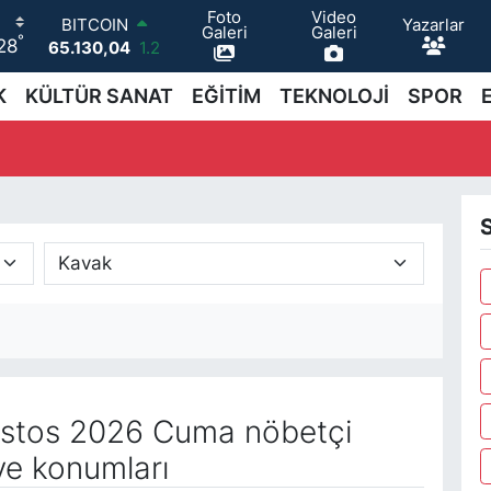
Foto
Video
Yazarlar
BITCOIN
Galeri
Galeri
°
28
65.130,04
1.2
DOLAR
47,7106
0.17
K
KÜLTÜR SANAT
EĞİTİM
TEKNOLOJİ
SPOR
EURO
55,1652
0.27
STERLİN
64,4046
0.35
GRAM ALTIN
6618.49
2.12
BİST100
13.773
-19
stos 2026 Cuma nöbetçi
ve konumları