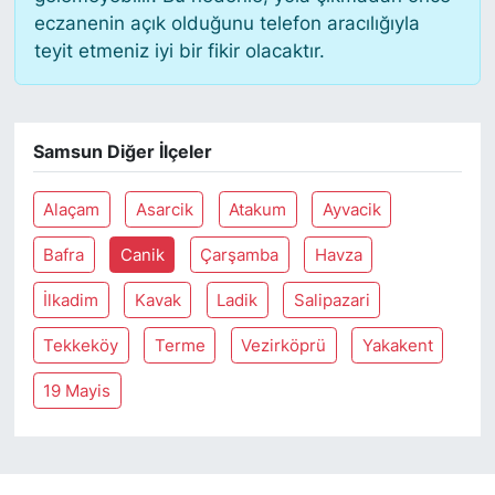
eczanenin açık olduğunu telefon aracılığıyla
teyit etmeniz iyi bir fikir olacaktır.
SİYASET
SON DAKİKA HABERİ
Samsun Diğer İlçeler
SPOR
Alaçam
Asarcik
Atakum
Ayvacik
TEKNOLOJİ
Bafra
Canik
Çarşamba
Havza
TÜRKİYE VE DÜNYA GÜNDEMİ
İlkadim
Kavak
Ladik
Salipazari
VİDEO GALERİ
Tekkeköy
Terme
Vezirköprü
Yakakent
YAŞAM
19 Mayis