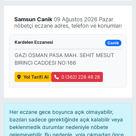
KÖŞE YAZILARI
Samsun
Canik
09 Ağustos 2026 Pazar
nöbetçi eczane adres, telefon ve konumları
KÖŞE YAZILARI (Arşiv)
KÜLTÜR SANAT
Kardelen Eczanesi
Canik
GAZI OSMAN PASA MAH. SEHIT MESUT
MAGAZİN
BIRINCI CADDESI NO:166
RÖPORTAJ
Yol Tarifi Al
0 (362) 228 46 28
SAĞLIK
SARIYER HABERLERİ
Her eczane gece boyunca açık olmayabilir,
SARIYER İMAR BARIŞI
bazıları sadece gerektiğinde açık kalabilir veya
beklenmedik durumlar nedeniyle nöbete
gelemeyebilir. Bu nedenle, yola çıkmadan önce
SEKTÖR