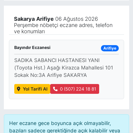
KÖŞE YAZILARI
Sakarya
Arifiye
06 Ağustos 2026
Perşembe nöbetçi eczane adres, telefon
KÖŞE YAZILARI (Arşiv)
ve konumları
KÜLTÜR SANAT
Bayındır Eczanesi
Arifiye
MAGAZİN
SADIKA SABANCI HASTANESI YANI
(Toyota Hst.) Aşağı Kirazca Mahallesi 101
RÖPORTAJ
Sokak No:3A Arifiye SAKARYA
SAĞLIK
Yol Tarifi Al
0 (507) 224 18 81
SARIYER HABERLERİ
SARIYER İMAR BARIŞI
Her eczane gece boyunca açık olmayabilir,
bazıları sadece gerektiğinde açık kalabilir veya
SEKTÖR