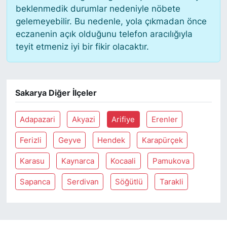
beklenmedik durumlar nedeniyle nöbete
gelemeyebilir. Bu nedenle, yola çıkmadan önce
SİYASET
eczanenin açık olduğunu telefon aracılığıyla
teyit etmeniz iyi bir fikir olacaktır.
SON DAKİKA HABERİ
SPOR
Sakarya Diğer İlçeler
TEKNOLOJİ
Adapazari
Akyazi
Arifiye
Erenler
TÜRKİYE VE DÜNYA GÜNDEMİ
Ferizli
Geyve
Hendek
Karapürçek
VİDEO GALERİ
Karasu
Kaynarca
Kocaali
Pamukova
YAŞAM
Sapanca
Serdivan
Söğütlü
Tarakli