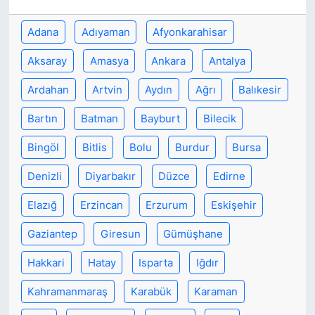
Adana
Adıyaman
Afyonkarahisar
SİYASET
Aksaray
Amasya
Ankara
Antalya
SON DAKİKA HABERİ
Ardahan
Artvin
Aydın
Ağrı
Balıkesir
SPOR
Bartın
Batman
Bayburt
Bilecik
TEKNOLOJİ
Bingöl
Bitlis
Bolu
Burdur
Bursa
TÜRKİYE VE DÜNYA GÜNDEMİ
Denizli
Diyarbakır
Düzce
Edirne
Elazığ
Erzincan
Erzurum
Eskişehir
VİDEO GALERİ
Gaziantep
Giresun
Gümüşhane
YAŞAM
Hakkari
Hatay
Isparta
Iğdır
Kahramanmaraş
Karabük
Karaman