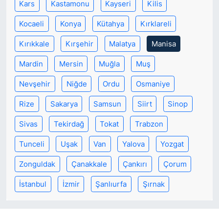
Kars
Kastamonu
Kayseri
Kilis
Kocaeli
Konya
Kütahya
Kırklareli
Kırıkkale
Kırşehir
Malatya
Manisa
Mardin
Mersin
Muğla
Muş
Nevşehir
Niğde
Ordu
Osmaniye
Rize
Sakarya
Samsun
Siirt
Sinop
Sivas
Tekirdağ
Tokat
Trabzon
Tunceli
Uşak
Van
Yalova
Yozgat
Zonguldak
Çanakkale
Çankırı
Çorum
İstanbul
İzmir
Şanlıurfa
Şırnak