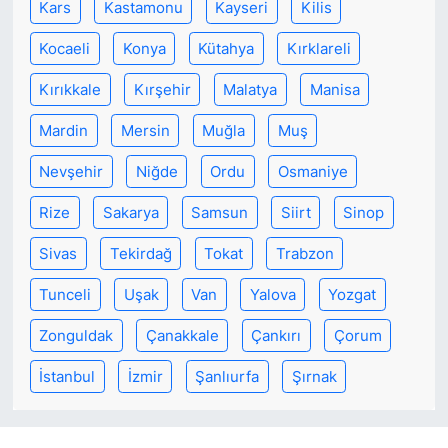
Kars
Kastamonu
Kayseri
Kilis
Kocaeli
Konya
Kütahya
Kırklareli
Kırıkkale
Kırşehir
Malatya
Manisa
Mardin
Mersin
Muğla
Muş
Nevşehir
Niğde
Ordu
Osmaniye
Rize
Sakarya
Samsun
Siirt
Sinop
Sivas
Tekirdağ
Tokat
Trabzon
Tunceli
Uşak
Van
Yalova
Yozgat
Zonguldak
Çanakkale
Çankırı
Çorum
İstanbul
İzmir
Şanlıurfa
Şırnak