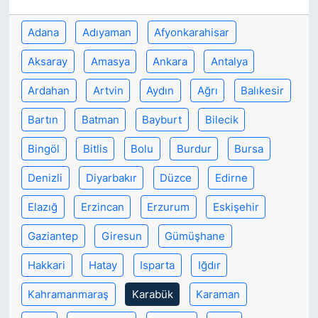
Adana
Adıyaman
Afyonkarahisar
SİYASET
Aksaray
Amasya
Ankara
Antalya
SON DAKİKA HABERİ
Ardahan
Artvin
Aydın
Ağrı
Balıkesir
SPOR
Bartın
Batman
Bayburt
Bilecik
TEKNOLOJİ
Bingöl
Bitlis
Bolu
Burdur
Bursa
TÜRKİYE VE DÜNYA GÜNDEMİ
Denizli
Diyarbakır
Düzce
Edirne
Elazığ
Erzincan
Erzurum
Eskişehir
VİDEO GALERİ
Gaziantep
Giresun
Gümüşhane
YAŞAM
Hakkari
Hatay
Isparta
Iğdır
Kahramanmaraş
Karabük
Karaman