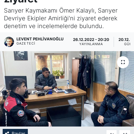
Sarıyer Kaymakamı Ömer Kalaylı, Sarıyer
KÖŞE YAZILARI
Devriye Ekipler Amirliği'ni ziyaret ederek
denetim ve incelemelerde bulundu.
KÖŞE YAZILARI (Arşiv)
LEVENT PEHLIVANOĞLU
26.12.2022 - 20:20
20.12.2
KÜLTÜR SANAT
GAZETECI
YAYINLANMA
GÜN
MAGAZİN
RÖPORTAJ
SAĞLIK
SARIYER HABERLERİ
SARIYER İMAR BARIŞI
SEKTÖR
Paylaş
-
+