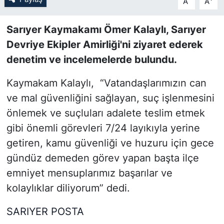
A
A
SİYASET
Sarıyer Kaymakamı Ömer Kalaylı, Sarıyer
Devriye Ekipler Amirliği'ni ziyaret ederek
SON DAKİKA HABERİ
denetim ve incelemelerde bulundu.
SPOR
Kaymakam Kalaylı, “Vatandaşlarımızın can
ve mal güvenliğini sağlayan, suç işlenmesini
TEKNOLOJİ
önlemek ve suçluları adalete teslim etmek
TÜRKİYE VE DÜNYA GÜNDEMİ
gibi önemli görevleri 7/24 layıkıyla yerine
getiren, kamu güvenliği ve huzuru için gece
VİDEO GALERİ
gündüz demeden görev yapan başta ilçe
emniyet mensuplarımız başarılar ve
YAŞAM
kolaylıklar diliyorum” dedi.
SARIYER POSTA