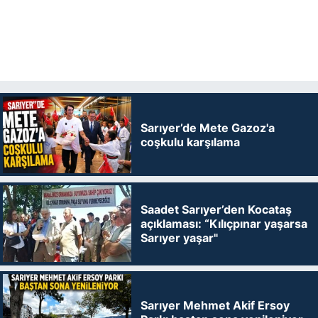
Sarıyer’de Mete Gazoz'a
coşkulu karşılama
Saadet Sarıyer’den Kocataş
açıklaması: “Kılıçpınar yaşarsa
Sarıyer yaşar"
Sarıyer Mehmet Akif Ersoy