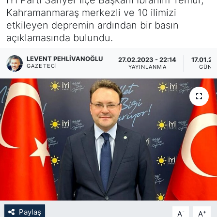
Kahramanmaraş merkezli ve 10 ilimizi
KÖŞE YAZILARI
etkileyen depremin ardından bir basın
açıklamasında bulundu.
KÖŞE YAZILARI (Arşiv)
LEVENT PEHLIVANOĞLU
27.02.2023 - 22:14
17.01.20
KÜLTÜR SANAT
GAZETECI
YAYINLANMA
GÜNC
MAGAZİN
RÖPORTAJ
SAĞLIK
SARIYER HABERLERİ
SARIYER İMAR BARIŞI
Paylaş
-
+
A
A
SEKTÖR