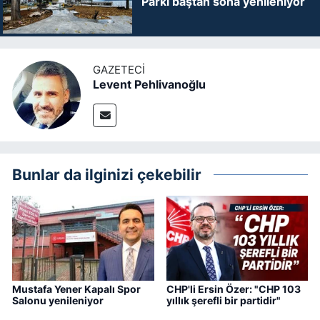
Parkı baştan sona yenileniyor
GAZETECI
Levent Pehlivanoğlu
Bunlar da ilginizi çekebilir
Mustafa Yener Kapalı Spor
CHP'li Ersin Özer: "CHP 103
Salonu yenileniyor
yıllık şerefli bir partidir"