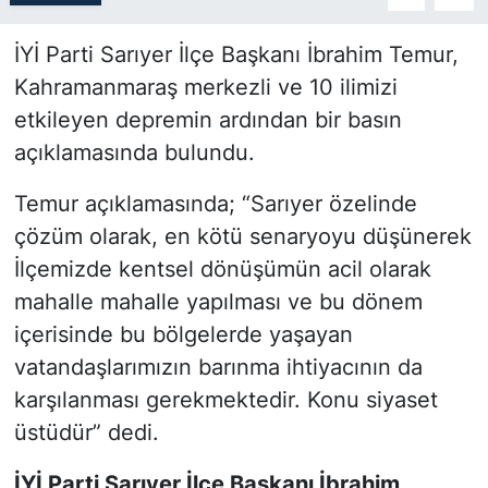
SİYASET
İYİ Parti Sarıyer İlçe Başkanı İbrahim Temur,
Kahramanmaraş merkezli ve 10 ilimizi
SON DAKİKA HABERİ
etkileyen depremin ardından bir basın
açıklamasında bulundu.
SPOR
Temur açıklamasında; “Sarıyer özelinde
TEKNOLOJİ
çözüm olarak, en kötü senaryoyu düşünerek
İlçemizde kentsel dönüşümün acil olarak
TÜRKİYE VE DÜNYA GÜNDEMİ
mahalle mahalle yapılması ve bu dönem
VİDEO GALERİ
içerisinde bu bölgelerde yaşayan
vatandaşlarımızın barınma ihtiyacının da
YAŞAM
karşılanması gerekmektedir. Konu siyaset
üstüdür” dedi.
İYİ Parti Sarıyer İlçe Başkanı İbrahim