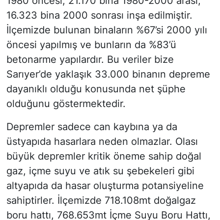
1980 öncesi, 21.170 bina 1980-2000 arası,
16.323 bina 2000 sonrası inşa edilmiştir.
İlçemizde bulunan binaların %67’si 2000 yılı
öncesi yapılmış ve bunların da %83’ü
betonarme yapılardır. Bu veriler bize
Sarıyer’de yaklaşık 33.000 binanın depreme
dayanıklı olduğu konusunda net şüphe
olduğunu göstermektedir.
Depremler sadece can kaybına ya da
üstyapıda hasarlara neden olmazlar. Olası
büyük depremler kritik öneme sahip doğal
gaz, içme suyu ve atık su şebekeleri gibi
altyapıda da hasar oluşturma potansiyeline
sahiptirler. İlçemizde 718.108mt doğalgaz
boru hattı, 768.653mt İçme Suyu Boru Hattı,