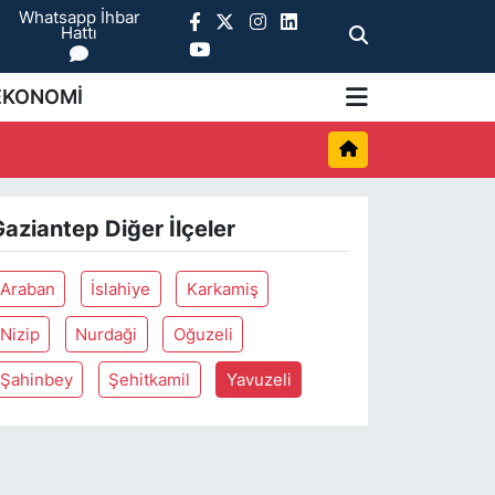
Whatsapp İhbar
Hattı
EKONOMİ
aziantep Diğer İlçeler
Araban
İslahiye
Karkamiş
Nizip
Nurdaği
Oğuzeli
Şahinbey
Şehitkamil
Yavuzeli