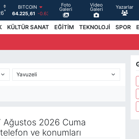
Foto
Video
Yazarlar
BITCOIN
Galeri
Galeri
°
26
64.225,61
-0.63
DOLAR
47,7143
0.16
K
KÜLTÜR SANAT
EĞİTİM
TEKNOLOJİ
SPOR
EURO
55,0317
-0.02
STERLİN
64,2463
0.07
GRAM ALTIN
G
6574.81
1.44
BİST100
13.799
70
 Ağustos 2026 Cuma
telefon ve konumları