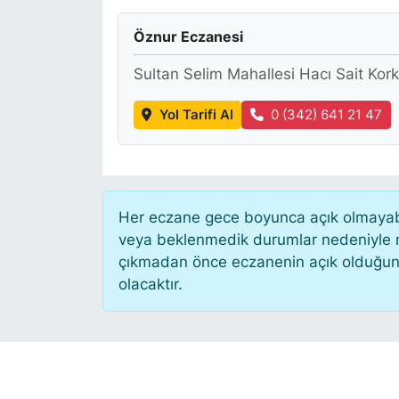
KÖŞE YAZILARI
Öznur Eczanesi
Sultan Selim Mahallesi Hacı Sait Ko
KÖŞE YAZILARI (Arşiv)
Yol Tarifi Al
0 (342) 641 21 47
KÜLTÜR SANAT
MAGAZİN
RÖPORTAJ
Her eczane gece boyunca açık olmayabili
veya beklenmedik durumlar nedeniyle n
SAĞLIK
çıkmadan önce eczanenin açık olduğunu te
olacaktır.
SARIYER HABERLERİ
SARIYER İMAR BARIŞI
SEKTÖR