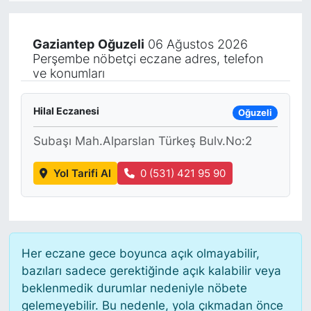
KÖŞE YAZILARI
Gaziantep
Oğuzeli
06 Ağustos 2026
Perşembe nöbetçi eczane adres, telefon
KÖŞE YAZILARI (Arşiv)
ve konumları
KÜLTÜR SANAT
Hilal Eczanesi
Oğuzeli
MAGAZİN
Subaşı Mah.Alparslan Türkeş Bulv.No:2
RÖPORTAJ
Yol Tarifi Al
0 (531) 421 95 90
SAĞLIK
SARIYER HABERLERİ
Her eczane gece boyunca açık olmayabilir,
bazıları sadece gerektiğinde açık kalabilir veya
SARIYER İMAR BARIŞI
beklenmedik durumlar nedeniyle nöbete
gelemeyebilir. Bu nedenle, yola çıkmadan önce
SEKTÖR