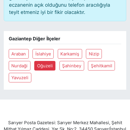
eczanenin açık olduğunu telefon aracılığıyla
teyit etmeniz iyi bir fikir olacaktır.
SİYASET
SON DAKİKA HABERİ
Gaziantep Diğer İlçeler
SPOR
Araban
İslahiye
Karkamiş
Nizip
TEKNOLOJİ
Nurdaği
Oğuzeli
Şahinbey
Şehitkamil
TÜRKİYE VE DÜNYA GÜNDEMİ
Yavuzeli
VİDEO GALERİ
YAŞAM
Sarıyer Posta Gazetesi: Sarıyer Merkez Mahallesi, Şehit
Mithat Yılmaz Caddesi, Yar Sk. No:2, 34450 Sarıyer/İstanbul