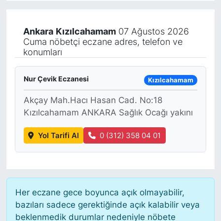
KÖŞE YAZILARI
Ankara
Kızılcahamam
07 Ağustos 2026
Cuma nöbetçi eczane adres, telefon ve
KÖŞE YAZILARI (Arşiv)
konumları
KÜLTÜR SANAT
Nur Çevik Eczanesi
Kızılcahamam
MAGAZİN
Akçay Mah.Hacı Hasan Cad. No:18
Kızılcahamam ANKARA Sağlık Ocağı yakını
RÖPORTAJ
Yol Tarifi Al
0 (312) 358 04 01
SAĞLIK
SARIYER HABERLERİ
Her eczane gece boyunca açık olmayabilir,
SARIYER İMAR BARIŞI
bazıları sadece gerektiğinde açık kalabilir veya
beklenmedik durumlar nedeniyle nöbete
SEKTÖR