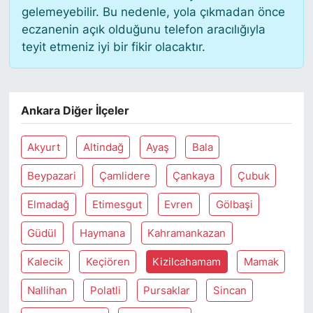
gelemeyebilir. Bu nedenle, yola çıkmadan önce
eczanenin açık olduğunu telefon aracılığıyla
SİYASET
teyit etmeniz iyi bir fikir olacaktır.
SON DAKİKA HABERİ
SPOR
Ankara Diğer İlçeler
TEKNOLOJİ
Akyurt
Altindağ
Ayaş
Bala
TÜRKİYE VE DÜNYA GÜNDEMİ
Beypazari
Çamlidere
Çankaya
Çubuk
Elmadağ
Etimesgut
Evren
Gölbaşi
VİDEO GALERİ
Güdül
Haymana
Kahramankazan
YAŞAM
Kalecik
Keçiören
Kizilcahamam
Mamak
Nallihan
Polatli
Pursaklar
Sincan