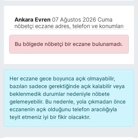
KÖŞE YAZILARI
Ankara
Evren
07 Ağustos 2026 Cuma
nöbetçi eczane adres, telefon ve konumları
KÖŞE YAZILARI (Arşiv)
KÜLTÜR SANAT
Bu bölgede nöbetçi bir eczane bulunamadı.
MAGAZİN
RÖPORTAJ
Her eczane gece boyunca açık olmayabilir,
bazıları sadece gerektiğinde açık kalabilir veya
SAĞLIK
beklenmedik durumlar nedeniyle nöbete
gelemeyebilir. Bu nedenle, yola çıkmadan önce
SARIYER HABERLERİ
eczanenin açık olduğunu telefon aracılığıyla
teyit etmeniz iyi bir fikir olacaktır.
SARIYER İMAR BARIŞI
SEKTÖR