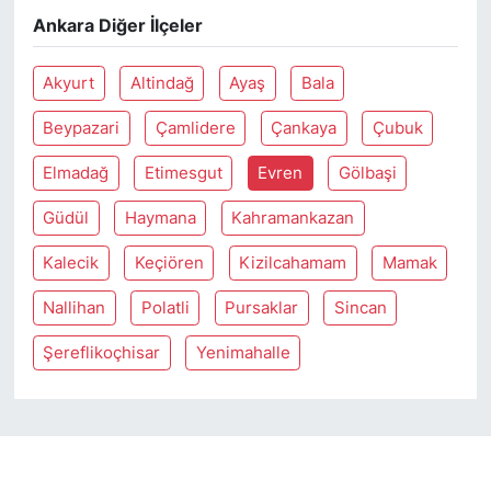
Ankara Diğer İlçeler
SİYASET
Akyurt
Altindağ
Ayaş
Bala
SON DAKİKA HABERİ
Beypazari
Çamlidere
Çankaya
Çubuk
SPOR
Elmadağ
Etimesgut
Evren
Gölbaşi
TEKNOLOJİ
Güdül
Haymana
Kahramankazan
Kalecik
Keçiören
Kizilcahamam
Mamak
TÜRKİYE VE DÜNYA GÜNDEMİ
Nallihan
Polatli
Pursaklar
Sincan
VİDEO GALERİ
Şereflikoçhisar
Yenimahalle
YAŞAM