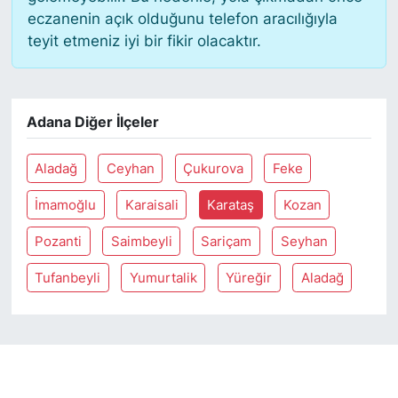
eczanenin açık olduğunu telefon aracılığıyla
teyit etmeniz iyi bir fikir olacaktır.
SİYASET
SON DAKİKA HABERİ
Adana Diğer İlçeler
SPOR
Aladağ
Ceyhan
Çukurova
Feke
TEKNOLOJİ
İmamoğlu
Karaisali
Karataş
Kozan
TÜRKİYE VE DÜNYA GÜNDEMİ
Pozanti
Saimbeyli
Sariçam
Seyhan
VİDEO GALERİ
Tufanbeyli
Yumurtalik
Yüreğir
Aladağ
YAŞAM