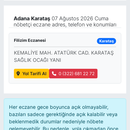
KÖŞE YAZILARI
Adana
Karataş
07 Ağustos 2026 Cuma
nöbetçi eczane adres, telefon ve konumları
KÖŞE YAZILARI (Arşiv)
KÜLTÜR SANAT
Filizim Eczanesi
Karataş
KEMALİYE MAH. ATATÜRK CAD. KARATAŞ
MAGAZİN
SAĞLIK OCAĞI YANI
RÖPORTAJ
Yol Tarifi Al
0 (322) 681 22 72
SAĞLIK
SARIYER HABERLERİ
Her eczane gece boyunca açık olmayabilir,
SARIYER İMAR BARIŞI
bazıları sadece gerektiğinde açık kalabilir veya
beklenmedik durumlar nedeniyle nöbete
gelemeyebilir. Bu nedenle, yola çıkmadan önce
SEKTÖR