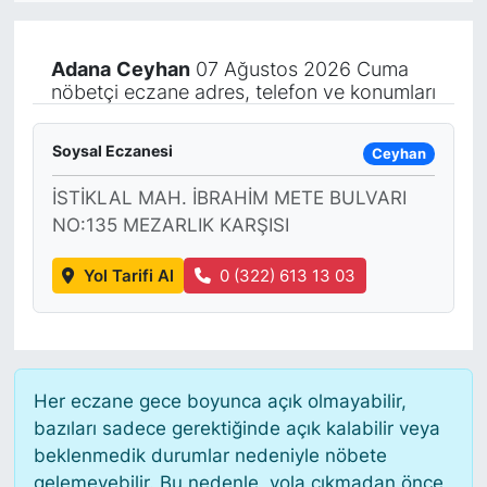
KÖŞE YAZILARI
Adana
Ceyhan
07 Ağustos 2026 Cuma
nöbetçi eczane adres, telefon ve konumları
KÖŞE YAZILARI (Arşiv)
KÜLTÜR SANAT
Soysal Eczanesi
Ceyhan
İSTİKLAL MAH. İBRAHİM METE BULVARI
MAGAZİN
NO:135 MEZARLIK KARŞISI
RÖPORTAJ
Yol Tarifi Al
0 (322) 613 13 03
SAĞLIK
SARIYER HABERLERİ
Her eczane gece boyunca açık olmayabilir,
SARIYER İMAR BARIŞI
bazıları sadece gerektiğinde açık kalabilir veya
beklenmedik durumlar nedeniyle nöbete
gelemeyebilir. Bu nedenle, yola çıkmadan önce
SEKTÖR