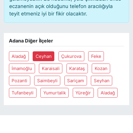
eczanenin açık olduğunu telefon aracılığıyla
teyit etmeniz iyi bir fikir olacaktır.
SİYASET
SON DAKİKA HABERİ
Adana Diğer İlçeler
SPOR
Aladağ
Ceyhan
Çukurova
Feke
TEKNOLOJİ
İmamoğlu
Karaisali
Karataş
Kozan
TÜRKİYE VE DÜNYA GÜNDEMİ
Pozanti
Saimbeyli
Sariçam
Seyhan
VİDEO GALERİ
Tufanbeyli
Yumurtalik
Yüreğir
Aladağ
YAŞAM