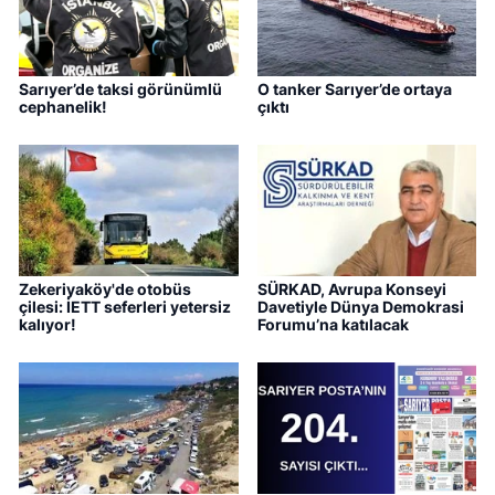
Sarıyer’de taksi görünümlü
O tanker Sarıyer’de ortaya
cephanelik!
çıktı
Zekeriyaköy'de otobüs
SÜRKAD, Avrupa Konseyi
çilesi: İETT seferleri yetersiz
Davetiyle Dünya Demokrasi
kalıyor!
Forumu’na katılacak