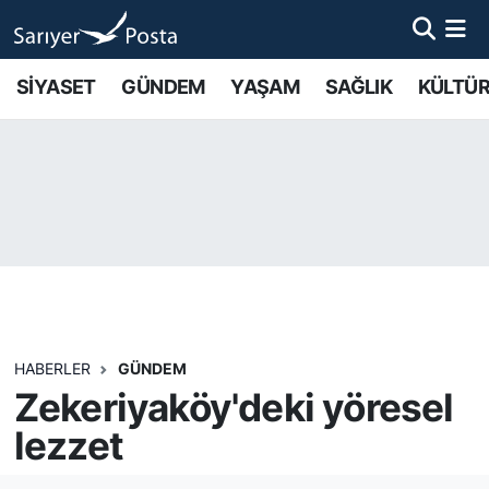
AKTUEL
İstanbul Nöbetçi Eczaneler
SİYASET
GÜNDEM
YAŞAM
SAĞLIK
KÜLTÜR
ALT MANŞETLER
İstanbul Hava Durumu
EĞİTİM
İstanbul Namaz Vakitleri
EKONOMİ
İstanbul Trafik Yoğunluk Haritası
EMLAK
Süper Lig Puan Durumu ve Fikstür
FOTO GALERİ
Tüm Manşetler
HABERLER
GÜNDEM
Zekeriyaköy'deki yöresel
GÜNCEL HABERLER
Son Dakika Haberleri
lezzet
GÜNDEM
Haber Arşivi