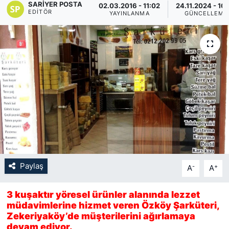
SARIYER POSTA
02.03.2016 - 11:02
24.11.2024 - 10
EDITÖR
YAYINLANMA
GÜNCELLEME
KÖŞE YAZILARI
KÖŞE YAZILARI (Arşiv)
KÜLTÜR SANAT
MAGAZİN
RÖPORTAJ
SAĞLIK
Paylaş
-
+
A
A
SARIYER HABERLERİ
3 kuşaktır yöresel ürünler alanında lezzet
SARIYER İMAR BARIŞI
müdavimlerine hizmet veren Özköy Şarküteri,
Zekeriyaköy’de müşterilerini ağırlamaya
devam ediyor.
SEKTÖR