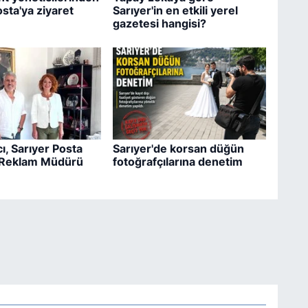
osta'ya ziyaret
Sarıyer'in en etkili yerel
gazetesi hangisi?
ı, Sarıyer Posta
Sarıyer'de korsan düğün
 Reklam Müdürü
fotoğrafçılarına denetim