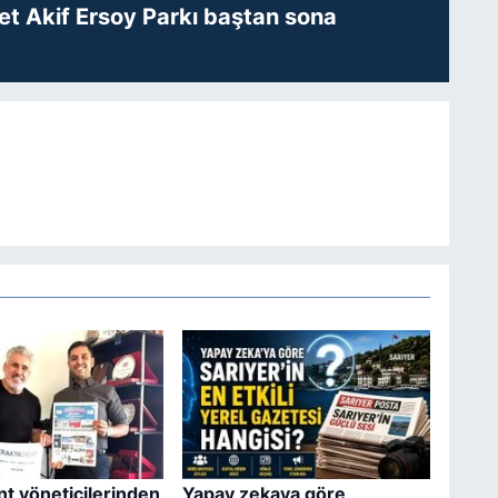
t Akif Ersoy Parkı baştan sona
t yöneticilerinden
Yapay zekaya göre