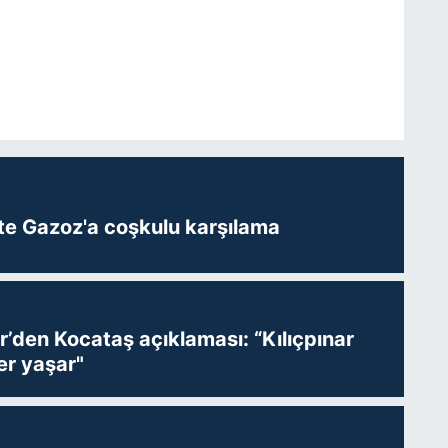
te Gazoz'a coşkulu karşılama
r’den Kocataş açıklaması: “Kılıçpınar
er yaşar"