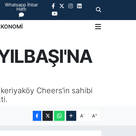
Whatsapp İhbar
Hattı
EKONOMİ
YILBAŞI'NA
ekeriyaköy Cheers’in sahibi
ti.
-
+
A
A