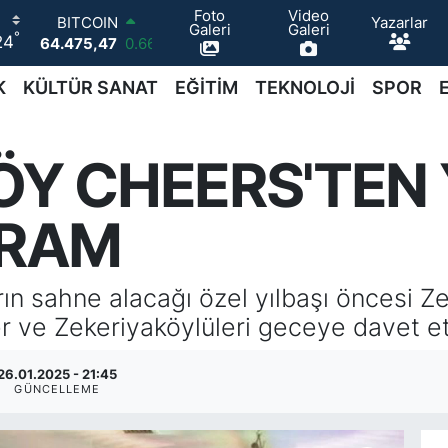
Foto
Video
Yazarlar
DOLAR
Galeri
Galeri
°
24
47,5971
0.05
EURO
55,1336
0.18
K
KÜLTÜR SANAT
EĞİTİM
TEKNOLOJİ
SPOR
STERLİN
64,2534
0.22
GRAM ALTIN
Y CHEERS'TEN 
6527.85
0.54
BİST100
13.703
0
GRAM
BITCOIN
64.475,47
0.66
rın sahne alacağı özel yılbaşı öncesi Z
ve Zekeriyaköylüleri geceye davet et
26.01.2025 - 21:45
GÜNCELLEME