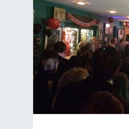
KÖŞE YAZILARI
KÖŞE YAZILARI (Arşiv)
KÜLTÜR SANAT
MAGAZİN
RÖPORTAJ
SAĞLIK
SARIYER HABERLERİ
SARIYER İMAR BARIŞI
SEKTÖR