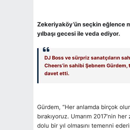
SİYASET
Zekeriyaköy’ün seçkin eğlence m
SON DAKİKA HABERİ
yılbaşı gecesi ile veda ediyor.
SPOR
DJ Boss ve sürpriz sanatçıların sah
TEKNOLOJİ
Cheers’in sahibi Şebnem Gürdem, t
TÜRKİYE VE DÜNYA GÜNDEMİ
davet etti.
VİDEO GALERİ
YAŞAM
Gürdem, “Her anlamda birçok olums
bırakıyoruz. Umarım 2017’nin her
dolu bir yıl olmasını temenni eder