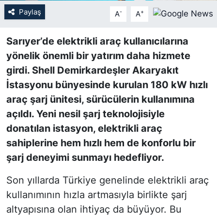
Paylaş
-
+
A
A
SİYASET
Sarıyer’de elektrikli araç kullanıcılarına
SON DAKİKA HABERİ
yönelik önemli bir yatırım daha hizmete
girdi. Shell Demirkardeşler Akaryakıt
SPOR
İstasyonu bünyesinde kurulan 180 kW hızlı
TEKNOLOJİ
araç şarj ünitesi, sürücülerin kullanımına
açıldı. Yeni nesil şarj teknolojisiyle
TÜRKİYE VE DÜNYA GÜNDEMİ
donatılan istasyon, elektrikli araç
sahiplerine hem hızlı hem de konforlu bir
VİDEO GALERİ
şarj deneyimi sunmayı hedefliyor.
YAŞAM
Son yıllarda Türkiye genelinde elektrikli araç
kullanımının hızla artmasıyla birlikte şarj
altyapısına olan ihtiyaç da büyüyor. Bu