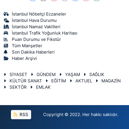
İstanbul Nöbetçi Eczaneler
İstanbul Hava Durumu
İstanbul Namaz Vakitleri
İstanbul Trafik Yoğunluk Haritası
Puan Durumu ve Fikstür
Tüm Manşetler
Son Dakika Haberleri
Haber Arşivi
SİYASET
GÜNDEM
YAŞAM
SAĞLIK
KÜLTÜR SANAT
EĞİTİM
AKTUEL
MAGAZİN
SEKTÖR
EMLAK
RSS
Copyright © 2022. Her hakkı saklıdır.