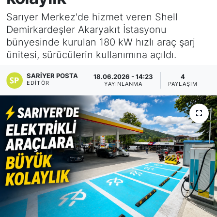
Sarıyer Merkez'de hizmet veren Shell
KÖŞE YAZILARI
Demirkardeşler Akaryakıt İstasyonu
bünyesinde kurulan 180 kW hızlı araç şarj
KÖŞE YAZILARI (Arşiv)
ünitesi, sürücülerin kullanımına açıldı.
KÜLTÜR SANAT
SARIYER POSTA
18.06.2026 - 14:23
4
EDITÖR
YAYINLANMA
PAYLAŞIM
MAGAZİN
RÖPORTAJ
SAĞLIK
SARIYER HABERLERİ
SARIYER İMAR BARIŞI
SEKTÖR