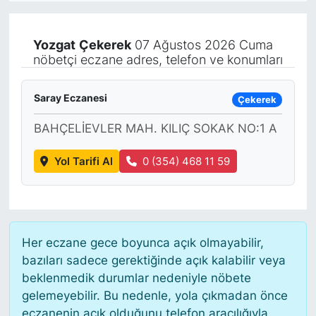
KÖŞE YAZILARI
Yozgat
Çekerek
07 Ağustos 2026 Cuma
nöbetçi eczane adres, telefon ve konumları
KÖŞE YAZILARI (Arşiv)
KÜLTÜR SANAT
Saray Eczanesi
Çekerek
BAHÇELİEVLER MAH. KILIÇ SOKAK NO:1 A
MAGAZİN
Yol Tarifi Al
0 (354) 468 11 59
RÖPORTAJ
SAĞLIK
SARIYER HABERLERİ
Her eczane gece boyunca açık olmayabilir,
bazıları sadece gerektiğinde açık kalabilir veya
SARIYER İMAR BARIŞI
beklenmedik durumlar nedeniyle nöbete
gelemeyebilir. Bu nedenle, yola çıkmadan önce
eczanenin açık olduğunu telefon aracılığıyla
SEKTÖR