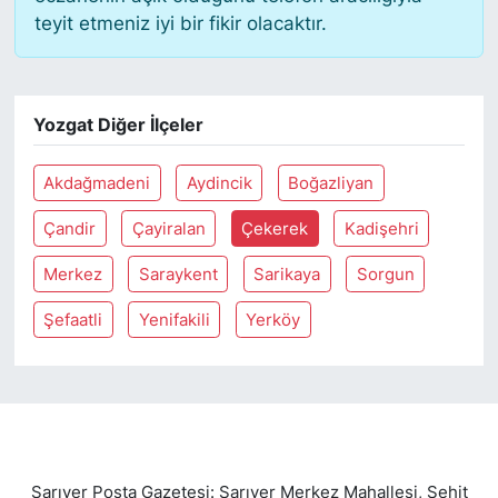
teyit etmeniz iyi bir fikir olacaktır.
SİYASET
SON DAKİKA HABERİ
Yozgat Diğer İlçeler
SPOR
Akdağmadeni
Aydincik
Boğazliyan
TEKNOLOJİ
Çandir
Çayiralan
Çekerek
Kadişehri
Merkez
Saraykent
Sarikaya
Sorgun
TÜRKİYE VE DÜNYA GÜNDEMİ
Şefaatli
Yenifakili
Yerköy
VİDEO GALERİ
YAŞAM
Sarıyer Posta Gazetesi: Sarıyer Merkez Mahallesi, Şehit