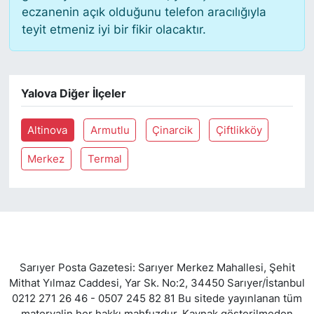
eczanenin açık olduğunu telefon aracılığıyla
teyit etmeniz iyi bir fikir olacaktır.
SİYASET
SON DAKİKA HABERİ
Yalova Diğer İlçeler
SPOR
Altinova
Armutlu
Çinarcik
Çiftlikköy
TEKNOLOJİ
Merkez
Termal
TÜRKİYE VE DÜNYA GÜNDEMİ
VİDEO GALERİ
YAŞAM
Sarıyer Posta Gazetesi: Sarıyer Merkez Mahallesi, Şehit
Mithat Yılmaz Caddesi, Yar Sk. No:2, 34450 Sarıyer/İstanbul
0212 271 26 46 - 0507 245 82 81 Bu sitede yayınlanan tüm
materyalin her hakkı mahfuzdur. Kaynak gösterilmeden