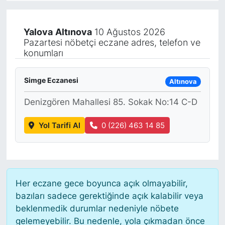
KÖŞE YAZILARI
Yalova
Altınova
10 Ağustos 2026
Pazartesi nöbetçi eczane adres, telefon ve
KÖŞE YAZILARI (Arşiv)
konumları
KÜLTÜR SANAT
Simge Eczanesi
Altınova
MAGAZİN
Denizgören Mahallesi 85. Sokak No:14 C-D
RÖPORTAJ
Yol Tarifi Al
0 (226) 463 14 85
SAĞLIK
SARIYER HABERLERİ
Her eczane gece boyunca açık olmayabilir,
bazıları sadece gerektiğinde açık kalabilir veya
SARIYER İMAR BARIŞI
beklenmedik durumlar nedeniyle nöbete
gelemeyebilir. Bu nedenle, yola çıkmadan önce
SEKTÖR