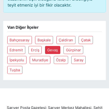
teyit etmeniz iyi bir fikir olacaktır.
SİYASET
SON DAKİKA HABERİ
Van Diğer İlçeler
SPOR
Bahçesaray
Başkale
Çaldiran
Çatak
TEKNOLOJİ
Edremit
Erciş
Gevaş
Gürpinar
İpekyolu
Muradiye
Özalp
Saray
TÜRKİYE VE DÜNYA GÜNDEMİ
Tuşba
VİDEO GALERİ
YAŞAM
Sarıyer Posta Gazetesi: Sarıyer Merkez Mahallesi, Şehit