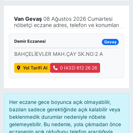
KÖŞE YAZILARI
Van
Gevaş
08 Ağustos 2026 Cumartesi
nöbetçi eczane adres, telefon ve konumları
KÖŞE YAZILARI (Arşiv)
KÜLTÜR SANAT
Demir Eczanesi
Gevaş
BAHÇELİEVLER MAH.ÇAY SK.NO:2 A
MAGAZİN
Yol Tarifi Al
0 (432) 612 26 26
RÖPORTAJ
SAĞLIK
SARIYER HABERLERİ
Her eczane gece boyunca açık olmayabilir,
bazıları sadece gerektiğinde açık kalabilir veya
SARIYER İMAR BARIŞI
beklenmedik durumlar nedeniyle nöbete
gelemeyebilir. Bu nedenle, yola çıkmadan önce
eczanenin açık olduğunu telefon aracılığıyla
SEKTÖR