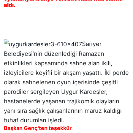
aldı.
SİYASET
SON DAKİKA HABERİ
Sarıyer
SPOR
Belediyesi’nin düzenlediği Ramazan
TEKNOLOJİ
etkinlikleri kapsamında sahne alan ikili,
izleyicilere keyifli bir akşam yaşattı. İki perde
TÜRKİYE VE DÜNYA GÜNDEMİ
olarak sahnelenen oyun içerisinde çeşitli
VİDEO GALERİ
parodiler sergileyen Uygur Kardeşler,
hastanelerde yaşanan trajikomik olayların
YAŞAM
yanı sıra sağlık çalışanlarının maruz kaldığı
tuhaf durumları işledi.
Başkan Genç'ten teşekkür