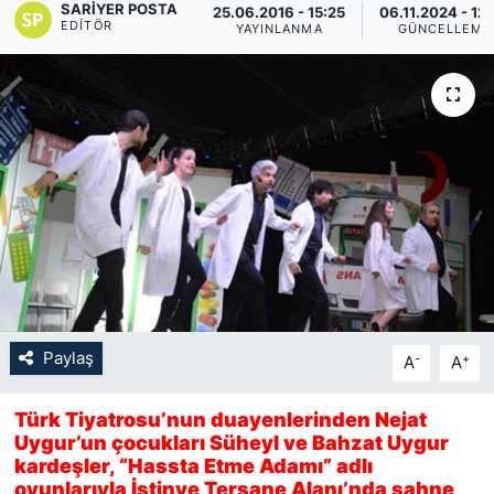
SARIYER POSTA
25.06.2016 - 15:25
06.11.2024 - 12
EDITÖR
YAYINLANMA
GÜNCELLEME
KÖŞE YAZILARI
KÖŞE YAZILARI (Arşiv)
KÜLTÜR SANAT
MAGAZİN
RÖPORTAJ
SAĞLIK
Paylaş
-
+
A
A
SARIYER HABERLERİ
Türk Tiyatrosu’nun duayenlerinden Nejat
SARIYER İMAR BARIŞI
Uygur’un çocukları Süheyl ve Bahzat Uygur
kardeşler, “Hassta Etme Adamı” adlı
oyunlarıyla İstinye Tersane Alanı’nda sahne
SEKTÖR