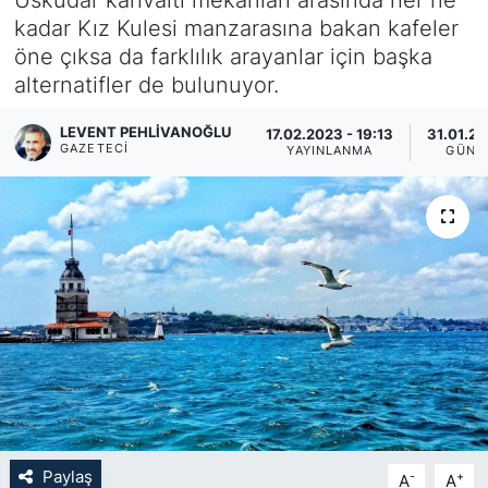
kadar Kız Kulesi manzarasına bakan kafeler
KÖŞE YAZILARI
öne çıksa da farklılık arayanlar için başka
alternatifler de bulunuyor.
KÖŞE YAZILARI (Arşiv)
LEVENT PEHLIVANOĞLU
17.02.2023 - 19:13
31.01.20
KÜLTÜR SANAT
GAZETECI
YAYINLANMA
GÜNC
MAGAZİN
RÖPORTAJ
SAĞLIK
SARIYER HABERLERİ
SARIYER İMAR BARIŞI
Paylaş
-
+
A
A
SEKTÖR