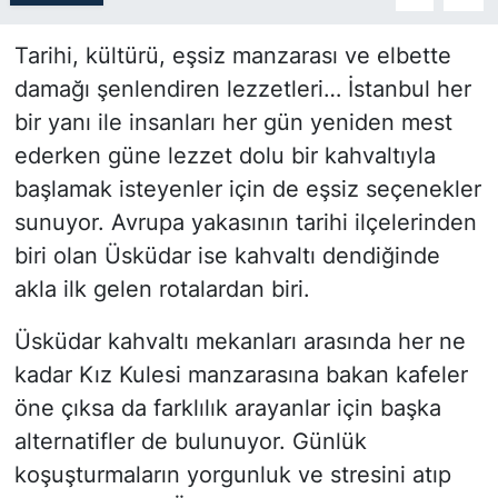
SİYASET
Tarihi, kültürü, eşsiz manzarası ve elbette
damağı şenlendiren lezzetleri… İstanbul her
SON DAKİKA HABERİ
bir yanı ile insanları her gün yeniden mest
ederken güne lezzet dolu bir kahvaltıyla
SPOR
başlamak isteyenler için de eşsiz seçenekler
sunuyor. Avrupa yakasının tarihi ilçelerinden
TEKNOLOJİ
biri olan Üsküdar ise kahvaltı dendiğinde
TÜRKİYE VE DÜNYA GÜNDEMİ
akla ilk gelen rotalardan biri.
VİDEO GALERİ
Üsküdar kahvaltı mekanları arasında her ne
kadar Kız Kulesi manzarasına bakan kafeler
YAŞAM
öne çıksa da farklılık arayanlar için başka
alternatifler de bulunuyor. Günlük
koşuşturmaların yorgunluk ve stresini atıp