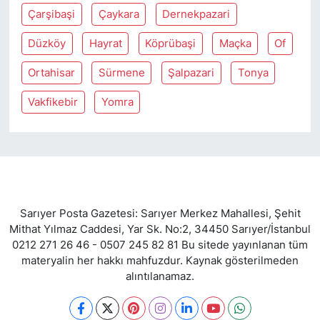
Çarşibaşi
Çaykara
Dernekpazari
Düzköy
Hayrat
Köprübaşi
Maçka
Of
Ortahisar
Sürmene
Şalpazari
Tonya
Vakfikebir
Yomra
Sarıyer Posta Gazetesi: Sarıyer Merkez Mahallesi, Şehit
Mithat Yılmaz Caddesi, Yar Sk. No:2, 34450 Sarıyer/İstanbul
0212 271 26 46 - 0507 245 82 81 Bu sitede yayınlanan tüm
materyalin her hakkı mahfuzdur. Kaynak gösterilmeden
alıntılanamaz.