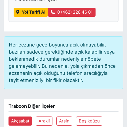
Yol Tarifi Al
0 (462) 228 46 01
SİYASET
SON DAKİKA HABERİ
SPOR
Her eczane gece boyunca açık olmayabilir,
bazıları sadece gerektiğinde açık kalabilir veya
TEKNOLOJİ
beklenmedik durumlar nedeniyle nöbete
gelemeyebilir. Bu nedenle, yola çıkmadan önce
TÜRKİYE VE DÜNYA GÜNDEMİ
eczanenin açık olduğunu telefon aracılığıyla
teyit etmeniz iyi bir fikir olacaktır.
VİDEO GALERİ
YAŞAM
Trabzon Diğer İlçeler
Akçaabat
Arakli
Arsin
Beşikdüzü