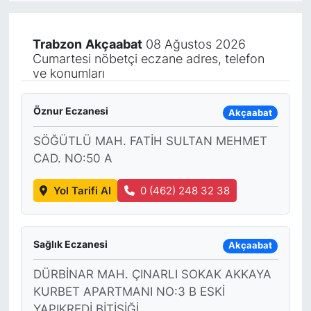
KÖŞE YAZILARI
Trabzon
Akçaabat
08 Ağustos 2026
Cumartesi nöbetçi eczane adres, telefon
KÖŞE YAZILARI (Arşiv)
ve konumları
KÜLTÜR SANAT
Öznur Eczanesi
Akçaabat
MAGAZİN
SÖĞÜTLÜ MAH. FATİH SULTAN MEHMET
CAD. NO:50 A
RÖPORTAJ
Yol Tarifi Al
0 (462) 248 32 38
SAĞLIK
SARIYER HABERLERİ
Sağlık Eczanesi
Akçaabat
SARIYER İMAR BARIŞI
DÜRBİNAR MAH. ÇINARLI SOKAK AKKAYA
KURBET APARTMANI NO:3 B ESKİ
SEKTÖR
YAPIKREDİ BİTİŞİĞİ