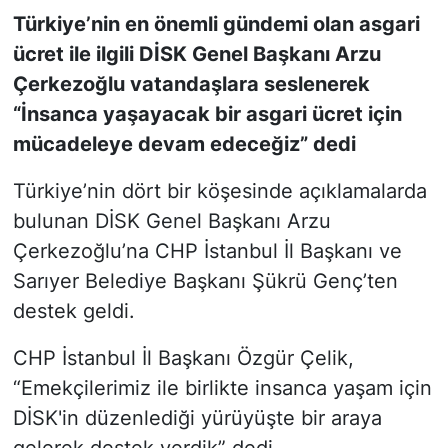
Türkiye’nin en önemli gündemi olan asgari
SİYASET
ücret ile ilgili DİSK Genel Başkanı Arzu
Çerkezoğlu vatandaşlara seslenerek
SON DAKİKA HABERİ
“İnsanca yaşayacak bir asgari ücret için
mücadeleye devam edeceğiz” dedi
SPOR
Türkiye’nin dört bir köşesinde açıklamalarda
TEKNOLOJİ
bulunan DİSK Genel Başkanı Arzu
Çerkezoğlu’na CHP İstanbul İl Başkanı ve
TÜRKİYE VE DÜNYA GÜNDEMİ
Sarıyer Belediye Başkanı Şükrü Genç’ten
VİDEO GALERİ
destek geldi.
YAŞAM
CHP İstanbul İl Başkanı Özgür Çelik,
“Emekçilerimiz ile birlikte insanca yaşam için
DİSK'in düzenlediği yürüyüşte bir araya
gelerek destek verdik” dedi.