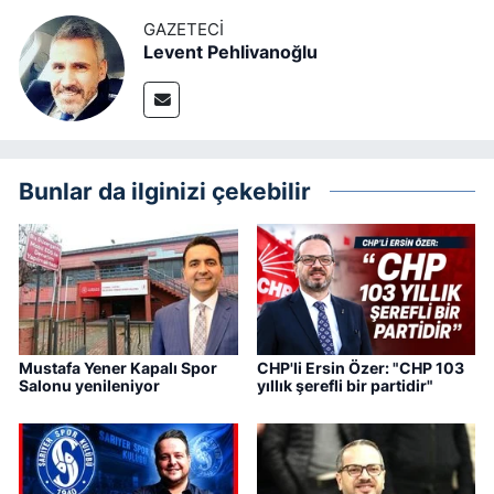
GAZETECI
Levent Pehlivanoğlu
Bunlar da ilginizi çekebilir
Mustafa Yener Kapalı Spor
CHP'li Ersin Özer: "CHP 103
Salonu yenileniyor
yıllık şerefli bir partidir"