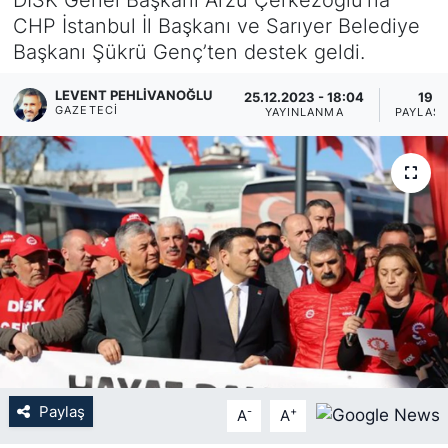
CHP İstanbul İl Başkanı ve Sarıyer Belediye
KÖŞE YAZILARI
Başkanı Şükrü Genç’ten destek geldi.
KÖŞE YAZILARI (Arşiv)
LEVENT PEHLIVANOĞLU
25.12.2023 - 18:04
19
GAZETECI
YAYINLANMA
PAYLAŞ
KÜLTÜR SANAT
MAGAZİN
RÖPORTAJ
SAĞLIK
SARIYER HABERLERİ
SARIYER İMAR BARIŞI
Paylaş
-
+
A
A
SEKTÖR