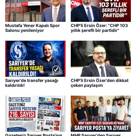
Mustafa Yener Kapalı Spor
CHP'li Ersin Özer: "CHP 103
Salonu yenileniyor
yıllık şerefli bir partidir"
Sarıyer'de transfer yasağı
CHP’li Ersin Özer'den dikkat
kaldırıldı!
çeken paylaşım
Gazeteniz Sarıyer Posta'nın
MHP Sarıyer'den Sarıyer