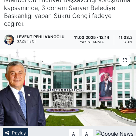
kapsamında, 3 dönem Sarıyer Belediye
KÖŞE YAZILARI
Başkanlığı yapan Şükrü Genç'i fadeye
çağırdı.
KÖŞE YAZILARI (Arşiv)
LEVENT PEHLIVANOĞLU
11.03.2025 - 12:14
11.03.20
KÜLTÜR SANAT
GAZETECI
YAYINLANMA
GÜNC
MAGAZİN
RÖPORTAJ
SAĞLIK
SARIYER HABERLERİ
SARIYER İMAR BARIŞI
Paylaş
-
+
A
A
SEKTÖR