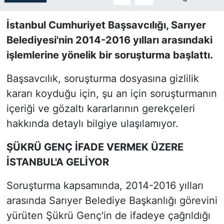
SİYASET
İstanbul Cumhuriyet Başsavcılığı, Sarıyer
Belediyesi'nin 2014-2016 yılları arasındaki
SON DAKİKA HABERİ
işlemlerine yönelik bir soruşturma başlattı.
SPOR
Başsavcılık, soruşturma dosyasına gizlilik
kararı koyduğu için, şu an için soruşturmanın
TEKNOLOJİ
içeriği ve gözaltı kararlarının gerekçeleri
hakkında detaylı bilgiye ulaşılamıyor.
TÜRKİYE VE DÜNYA GÜNDEMİ
ŞÜKRÜ GENÇ İFADE VERMEK ÜZERE
VİDEO GALERİ
İSTANBUL'A GELİYOR
YAŞAM
Soruşturma kapsamında, 2014-2016 yılları
arasında Sarıyer Belediye Başkanlığı görevini
yürüten Şükrü Genç'in de ifadeye çağrıldığı