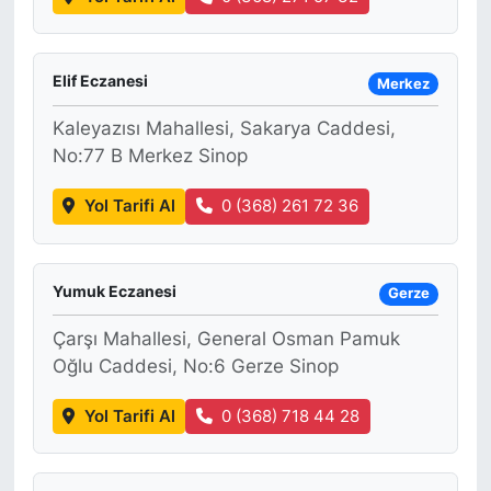
SİYASET
Elif Eczanesi
Merkez
SON DAKİKA HABERİ
Kaleyazısı Mahallesi, Sakarya Caddesi,
No:77 B Merkez Sinop
SPOR
Yol Tarifi Al
0 (368) 261 72 36
TEKNOLOJİ
TÜRKİYE VE DÜNYA GÜNDEMİ
Yumuk Eczanesi
Gerze
VİDEO GALERİ
Çarşı Mahallesi, General Osman Pamuk
Oğlu Caddesi, No:6 Gerze Sinop
YAŞAM
Yol Tarifi Al
0 (368) 718 44 28