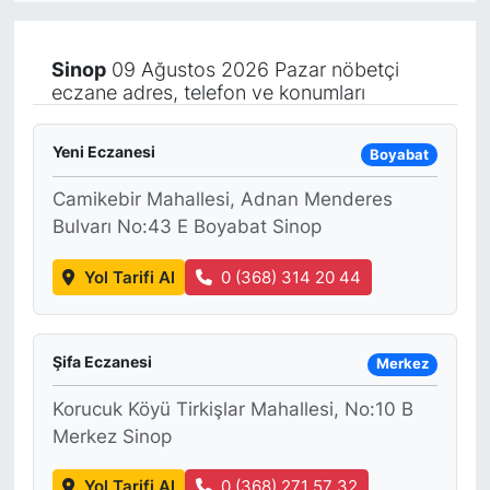
KÖŞE YAZILARI
Sinop
09 Ağustos 2026 Pazar nöbetçi
eczane adres, telefon ve konumları
KÖŞE YAZILARI (Arşiv)
KÜLTÜR SANAT
Yeni Eczanesi
Boyabat
Camikebir Mahallesi, Adnan Menderes
MAGAZİN
Bulvarı No:43 E Boyabat Sinop
RÖPORTAJ
Yol Tarifi Al
0 (368) 314 20 44
SAĞLIK
Şifa Eczanesi
Merkez
SARIYER HABERLERİ
Korucuk Köyü Tirkişlar Mahallesi, No:10 B
SARIYER İMAR BARIŞI
Merkez Sinop
SEKTÖR
Yol Tarifi Al
0 (368) 271 57 32