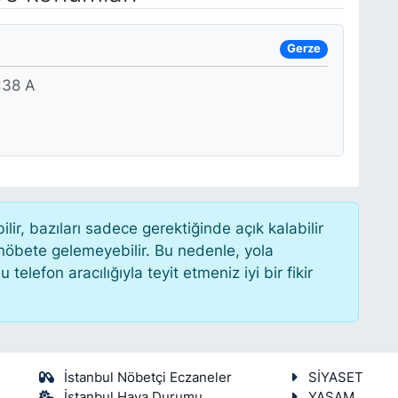
Gerze
38 A
r, bazıları sadece gerektiğinde açık kalabilir
öbete gelemeyebilir. Bu nedenle, yola
lefon aracılığıyla teyit etmeniz iyi bir fikir
İstanbul Nöbetçi Eczaneler
SİYASET
İstanbul Hava Durumu
YAŞAM