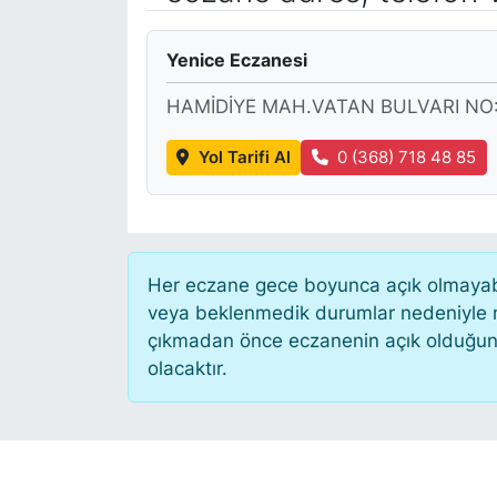
KÖŞE YAZILARI
Yenice Eczanesi
KÖŞE YAZILARI (Arşiv)
HAMİDİYE MAH.VATAN BULVARI NO:
KÜLTÜR SANAT
Yol Tarifi Al
0 (368) 718 48 85
MAGAZİN
RÖPORTAJ
Her eczane gece boyunca açık olmayabili
veya beklenmedik durumlar nedeniyle n
SAĞLIK
çıkmadan önce eczanenin açık olduğunu te
olacaktır.
SARIYER HABERLERİ
SARIYER İMAR BARIŞI
SEKTÖR