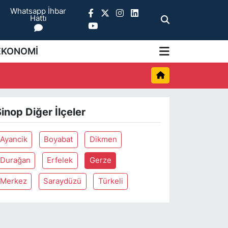
Whatsapp İhbar
Hattı
EKONOMİ
inop Diğer İlçeler
Ayancik
Boyabat
Dikmen
Durağan
Erfelek
Gerze
Merkez
Saraydüzü
Türkeli