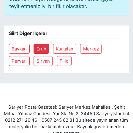
teyit etmeniz iyi bir fikir olacaktır.
SİYASET
SON DAKİKA HABERİ
Siirt Diğer İlçeler
SPOR
Baykan
Eruh
Kurtalan
Merkez
TEKNOLOJİ
Pervari
Şirvan
Tillo
TÜRKİYE VE DÜNYA GÜNDEMİ
VİDEO GALERİ
YAŞAM
Sarıyer Posta Gazetesi: Sarıyer Merkez Mahallesi, Şehit
Mithat Yılmaz Caddesi, Yar Sk. No:2, 34450 Sarıyer/İstanbul
0212 271 26 46 - 0507 245 82 81 Bu sitede yayınlanan tüm
materyalin her hakkı mahfuzdur. Kaynak gösterilmeden