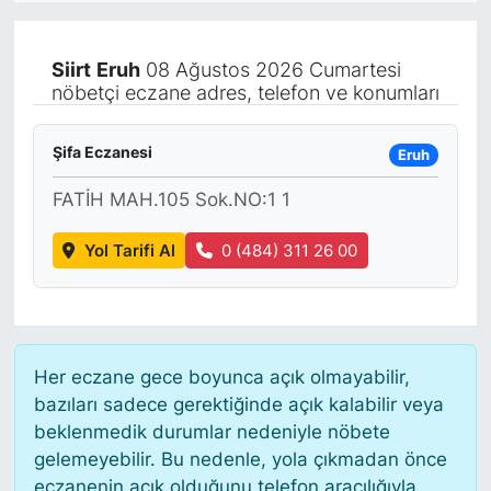
KÖŞE YAZILARI
Siirt
Eruh
08 Ağustos 2026 Cumartesi
nöbetçi eczane adres, telefon ve konumları
KÖŞE YAZILARI (Arşiv)
KÜLTÜR SANAT
Şifa Eczanesi
Eruh
FATİH MAH.105 Sok.NO:1 1
MAGAZİN
Yol Tarifi Al
0 (484) 311 26 00
RÖPORTAJ
SAĞLIK
SARIYER HABERLERİ
Her eczane gece boyunca açık olmayabilir,
bazıları sadece gerektiğinde açık kalabilir veya
SARIYER İMAR BARIŞI
beklenmedik durumlar nedeniyle nöbete
gelemeyebilir. Bu nedenle, yola çıkmadan önce
eczanenin açık olduğunu telefon aracılığıyla
SEKTÖR