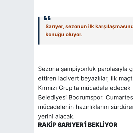
SİYASET
Sarıyer, sezonun ilk karşılaşması
SON DAKİKA HABERİ
konuğu oluyor.
SPOR
TEKNOLOJİ
Sezona şampiyonluk parolasıyla gi
TÜRKİYE VE DÜNYA GÜNDEMİ
ettiren lacivert beyazlılar, ilk maçt
Kırmızı Grup’ta mücadele edecek o
VİDEO GALERİ
Belediyesi Bodrumspor. Cumarte
YAŞAM
mücadelenin hazırlıklarını sürdüre
yerini alacak.
RAKİP SARIYER’İ BEKLİYOR