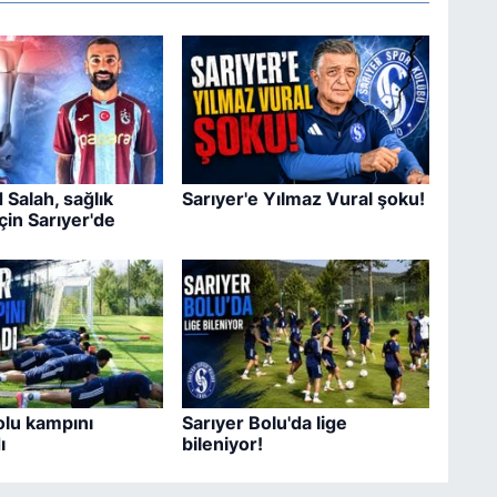
Salah, sağlık
Sarıyer'e Yılmaz Vural şoku!
çin Sarıyer'de
olu kampını
Sarıyer Bolu'da lige
ı
bileniyor!