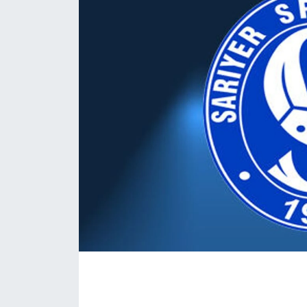
KÖŞE YAZILARI
KÖŞE YAZILARI (Arşiv)
KÜLTÜR SANAT
MAGAZİN
RÖPORTAJ
SAĞLIK
SARIYER HABERLERİ
SARIYER İMAR BARIŞI
SEKTÖR