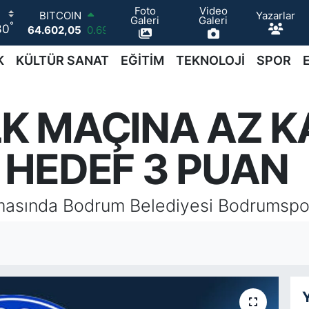
Foto
Video
Yazarlar
BITCOIN
Galeri
Galeri
°
30
64.602,05
0.69
DOLAR
47,5986
0.06
K
KÜLTÜR SANAT
EĞİTİM
TEKNOLOJİ
SPOR
EURO
55,0700
0.1
STERLİN
K MAÇINA AZ KA
64,2438
0.21
GRAM ALTIN
6513.94
0.32
 HEDEF 3 PUAN
BİST100
13.768
48
aşmasında Bodrum Belediyesi Bodrumspo
Y