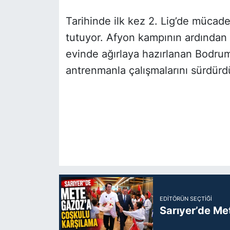
Tarihinde ilk kez 2. Lig’de mücadel
tutuyor. Afyon kampının ardından 
evinde ağırlaya hazırlanan Bodrumsp
antrenmanla çalışmalarını sürdürd
EDITÖRÜN SEÇTIĞI
Sarıyer’de Me