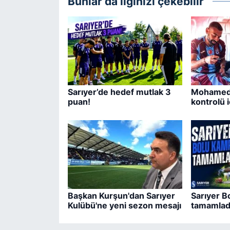
Bunlar da ilginizi çekebilir
Sarıyer’de hedef mutlak 3
Mohamed 
puan!
kontrolü i
Başkan Kurşun'dan Sarıyer
Sarıyer B
Kulübü'ne yeni sezon mesajı
tamamlad