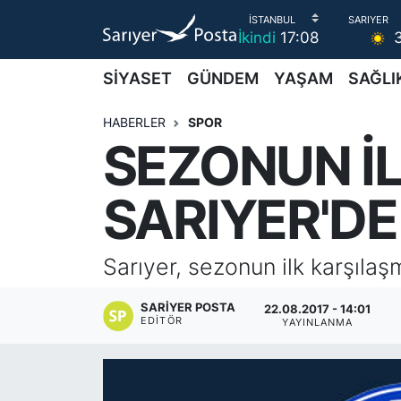
İkindi
17:08
AKTUEL
İstanbul Nöbetçi Eczaneler
SİYASET
GÜNDEM
YAŞAM
SAĞLI
ALT MANŞETLER
İstanbul Hava Durumu
HABERLER
SPOR
SEZONUN İL
EĞİTİM
İstanbul Namaz Vakitleri
SARIYER'DE
EKONOMİ
İstanbul Trafik Yoğunluk Haritası
EMLAK
Süper Lig Puan Durumu ve Fikstür
Sarıyer, sezonun ilk karşıl
FOTO GALERİ
Tüm Manşetler
SARIYER POSTA
22.08.2017 - 14:01
EDITÖR
YAYINLANMA
GÜNCEL HABERLER
Son Dakika Haberleri
GÜNDEM
Haber Arşivi