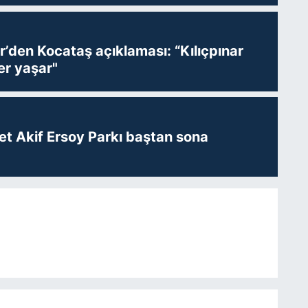
r’den Kocataş açıklaması: “Kılıçpınar
er yaşar"
t Akif Ersoy Parkı baştan sona