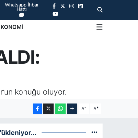
Whatsapp İhbar
Hattı
EKONOMİ
LDI:
r’un konuğu oluyor.
-
+
A
A
ükleniyor...