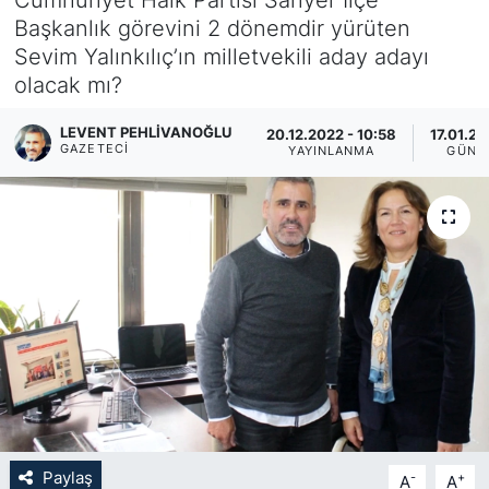
Başkanlık görevini 2 dönemdir yürüten
KÖŞE YAZILARI
Sevim Yalınkılıç’ın milletvekili aday adayı
olacak mı?
KÖŞE YAZILARI (Arşiv)
LEVENT PEHLIVANOĞLU
20.12.2022 - 10:58
17.01.20
KÜLTÜR SANAT
GAZETECI
YAYINLANMA
GÜNC
MAGAZİN
RÖPORTAJ
SAĞLIK
SARIYER HABERLERİ
SARIYER İMAR BARIŞI
Paylaş
-
+
A
A
SEKTÖR