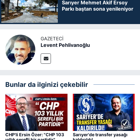
Sarıyer Mehmet Akif Ersoy
Parkı baştan sona yenileniyor
GAZETECI
Levent Pehlivanoğlu
Bunlar da ilginizi çekebilir
CHP'li Ersin Özer: "CHP 103
Sarıyer'de transfer yasağı
yıllık şerefli bir partidir"
kaldırıldı!