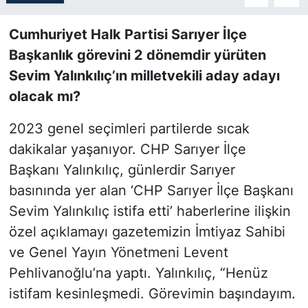
SİYASET
Cumhuriyet Halk Partisi Sarıyer İlçe
Başkanlık görevini 2 dönemdir yürüten
SON DAKİKA HABERİ
Sevim Yalınkılıç’ın milletvekili aday adayı
olacak mı?
SPOR
2023 genel seçimleri partilerde sıcak
TEKNOLOJİ
dakikalar yaşanıyor. CHP Sarıyer İlçe
Başkanı Yalınkılıç, günlerdir Sarıyer
TÜRKİYE VE DÜNYA GÜNDEMİ
basınında yer alan ‘CHP Sarıyer İlçe Başkanı
VİDEO GALERİ
Sevim Yalınkılıç istifa etti’ haberlerine ilişkin
özel açıklamayı gazetemizin İmtiyaz Sahibi
YAŞAM
ve Genel Yayın Yönetmeni Levent
Pehlivanoğlu’na yaptı. Yalınkılıç, “Henüz
istifam kesinleşmedi. Görevimin başındayım.