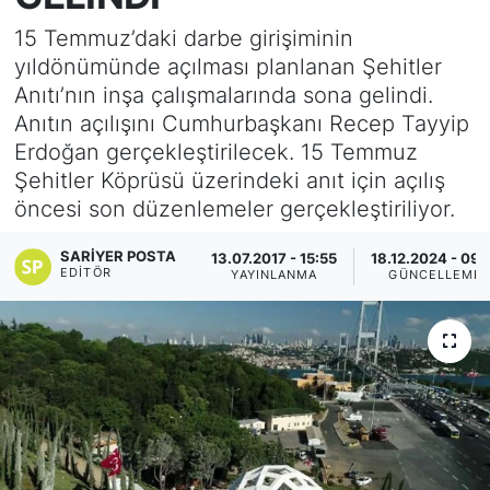
15 Temmuz’daki darbe girişiminin
KÖŞE YAZILARI
yıldönümünde açılması planlanan Şehitler
Anıtı’nın inşa çalışmalarında sona gelindi.
KÖŞE YAZILARI (Arşiv)
Anıtın açılışını Cumhurbaşkanı Recep Tayyip
Erdoğan gerçekleştirilecek. 15 Temmuz
KÜLTÜR SANAT
Şehitler Köprüsü üzerindeki anıt için açılış
öncesi son düzenlemeler gerçekleştiriliyor.
MAGAZİN
SARIYER POSTA
13.07.2017 - 15:55
18.12.2024 - 09:
RÖPORTAJ
EDITÖR
YAYINLANMA
GÜNCELLEME
SAĞLIK
SARIYER HABERLERİ
SARIYER İMAR BARIŞI
SEKTÖR