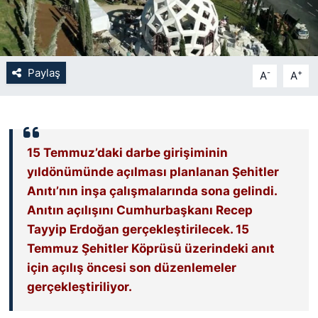
SİYASET
SON DAKİKA HABERİ
Paylaş
-
+
A
A
SPOR
TEKNOLOJİ
15 Temmuz’daki darbe girişiminin
yıldönümünde açılması planlanan Şehitler
TÜRKİYE VE DÜNYA GÜNDEMİ
Anıtı’nın inşa çalışmalarında sona gelindi.
Anıtın açılışını Cumhurbaşkanı Recep
VİDEO GALERİ
Tayyip Erdoğan gerçekleştirilecek. 15
Temmuz Şehitler Köprüsü üzerindeki anıt
YAŞAM
için açılış öncesi son düzenlemeler
gerçekleştiriliyor.