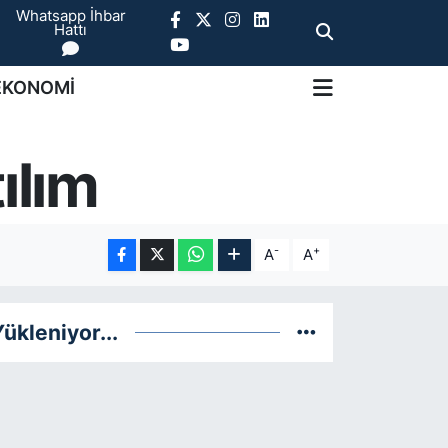
Whatsapp İhbar
Hattı
EKONOMİ
ılım
-
+
A
A
ükleniyor...