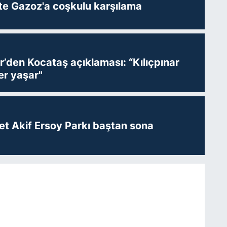
te Gazoz'a coşkulu karşılama
r’den Kocataş açıklaması: “Kılıçpınar
er yaşar"
t Akif Ersoy Parkı baştan sona