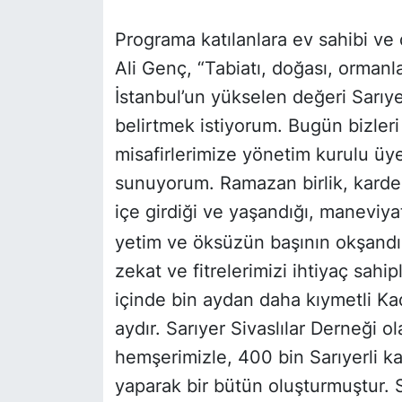
Programa katılanlara ev sahibi ve
Ali Genç, “Tabiatı, doğası, ormanlar
İstanbul’un yükselen değeri Sarıy
belirtmek istiyorum. Bugün bizleri 
misafirlerimize yönetim kurulu üye
sunuyorum. Ramazan birlik, kardeş
içe girdiği ve yaşandığı, maneviy
yetim ve öksüzün başının okşandığ
zekat ve fitrelerimizi ihtiyaç sahi
içinde bin aydan daha kıymetli Ka
aydır. Sarıyer Sivaslılar Derneği o
hemşerimizle, 400 bin Sarıyerli ka
yaparak bir bütün oluşturmuştur. S