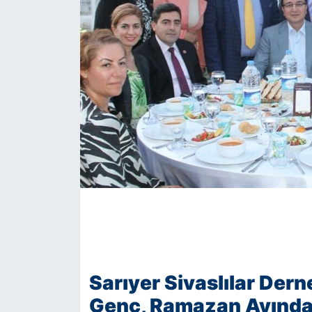
KÖŞE YAZILARI
KÖŞE YAZILARI (Arşiv)
KÜLTÜR SANAT
MAGAZİN
RÖPORTAJ
SAĞLIK
SARIYER HABERLERİ
SARIYER İMAR BARIŞI
Sarıyer Sivaslılar Der
Genç, Ramazan Ayında g
SEKTÖR