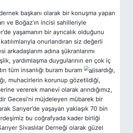
 dernek başkanı olarak bir konuşma yapan
ı ve Boğaz’ın incisi sahilleriyle
er’de yaşamanın bir ayrıcalık olduğunu
katılımlarıyla onurlandıran siz değerli
si arkadaşlarım adına şükranlarımı
lik, yardımlaşma duygularının en çok iç
atın tüm insanlığı buram buram
sardığı,
ı, muhacirlerin korunup gözetildiği,
plerine vererek manevi olarak arındığımız,
dir Gecesi’ni müjdeleyen mübarek bir
larak Sarıyer’de yaşayan yaklaşık 70 bin
rdeşimiz bu coğrafyada kader birliği
arıyer Sivaslılar Derneği olarak güzel