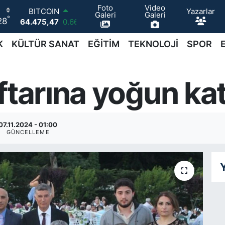
Foto
Video
Yazarlar
DOLAR
Galeri
Galeri
°
28
47,5986
0.06
EURO
55,0700
0.1
K
KÜLTÜR SANAT
EĞİTİM
TEKNOLOJİ
SPOR
STERLİN
64,2438
0.21
GRAM ALTIN
ftarına yoğun kat
6518.23
0.39
BİST100
13.703
0
BITCOIN
07.11.2024 - 01:00
64.475,47
0.66
GÜNCELLEME
Y