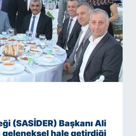
neği (SASİDER) Başkanı Ali
eleneksel hale getirdiği