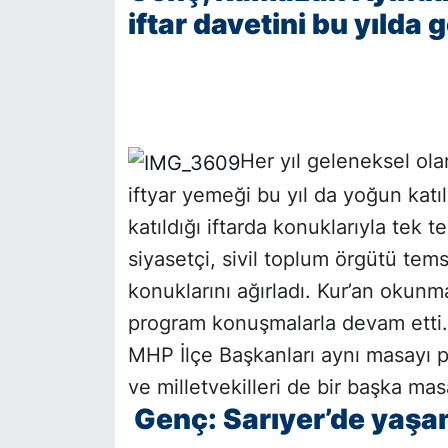
iftar davetini bu yılda 
SİYASET
SON DAKİKA HABERİ
SPOR
Her yıl geleneksel ol
iftyar yemeği bu yıl da yoğun katıl
TEKNOLOJİ
katıldığı iftarda konuklarıyla tek t
TÜRKİYE VE DÜNYA GÜNDEMİ
siyasetçi, sivil toplum örgütü tems
konuklarını ağırladı. Kur’an okunm
VİDEO GALERİ
program konuşmalarla devam etti. 
MHP İlçe Başkanları aynı masayı 
YAŞAM
ve milletvekilleri de bir başka masa
Genç: Sarıyer’de yaşam