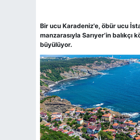
SİYASET
Bir ucu Karadeniz'e, öbür ucu İst
SON DAKİKA HABERİ
manzarasıyla Sarıyer’in balıkçı k
büyülüyor.
SPOR
TEKNOLOJİ
TÜRKİYE VE DÜNYA GÜNDEMİ
VİDEO GALERİ
YAŞAM