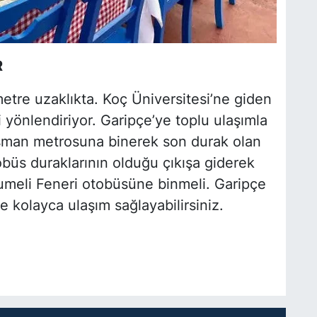
R
metre uzaklıkta. Koç Üniversitesi’ne giden
zi yönlendiriyor. Garipçe’ye toplu ulaşımla
sman metrosuna binerek son durak olan
büs duraklarının olduğu çıkışa giderek
meli Feneri otobüsüne binmeli. Garipçe
 kolayca ulaşım sağlayabilirsiniz.