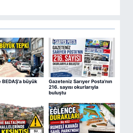
e BEDAŞ’a büyük
Gazeteniz Sarıyer Posta'nın
216. sayısı okurlarıyla
buluştu