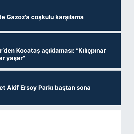
te Gazoz'a coşkulu karşılama
r’den Kocataş açıklaması: “Kılıçpınar
er yaşar"
t Akif Ersoy Parkı baştan sona