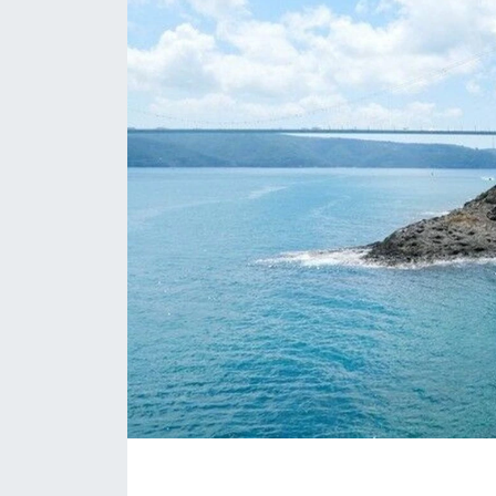
KÖŞE YAZILARI
KÖŞE YAZILARI (Arşiv)
KÜLTÜR SANAT
MAGAZİN
RÖPORTAJ
SAĞLIK
SARIYER HABERLERİ
SARIYER İMAR BARIŞI
SEKTÖR