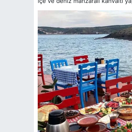
içe ve deniz manzaralı kahvaltı ya