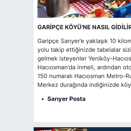
GARİPÇE KÖYÜ'NE NASIL GİDİLİ
Garipçe Sarıyer’e yaklaşık 10 kilo
yolu takip ettiğinizde tabelalar si
gelmek isteyenler Yeniköy-Hacıo
Hacıosman’da inmeli, ardından oto
150 numaralı Hacıosman Metro-Ru
Merkez durağında indiğinizde köye
Sarıyer Posta