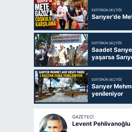
EDITÖRÜN SEÇTIĞI
Sarıyer’de Me
EDITÖRÜN SEÇTIĞI
Saadet Sarıye
yaşarsa Sarıy
EDITÖRÜN SEÇTIĞI
Sarıyer Mehme
yenileniyor
GAZETECI
Levent Pehlivanoğlu