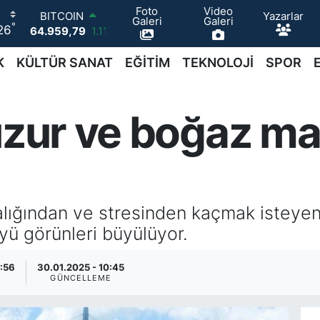
Foto
Video
Yazarlar
DOLAR
Galeri
Galeri
°
26
47,7436
0.18
EURO
55,2510
0.32
K
KÜLTÜR SANAT
EĞİTİM
TEKNOLOJİ
SPOR
STERLİN
64,4811
0.38
GRAM ALTIN
uzur ve boğaz ma
6660.55
0.03
BİST100
13.779
-14
BITCOIN
64.959,79
1.11
lığından ve stresinden kaçmak isteyenle
ü görünleri büyülüyor.
7:56
30.01.2025 - 10:45
GÜNCELLEME