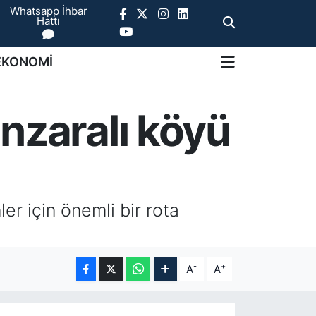
Whatsapp İhbar
Hattı
EKONOMİ
nzaralı köyü
r için önemli bir rota
-
+
A
A