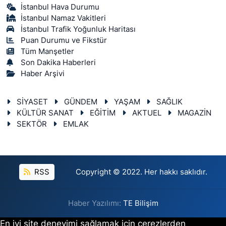
İstanbul Hava Durumu
İstanbul Namaz Vakitleri
İstanbul Trafik Yoğunluk Haritası
Puan Durumu ve Fikstür
Tüm Manşetler
Son Dakika Haberleri
Haber Arşivi
SİYASET
GÜNDEM
YAŞAM
SAĞLIK
KÜLTÜR SANAT
EĞİTİM
AKTUEL
MAGAZİN
SEKTÖR
EMLAK
RSS
Copyright © 2022. Her hakkı saklıdır.
Haber Yazılımı:
TE Bilişim
En iyi site deneyimi sağlamak için çerezlerden