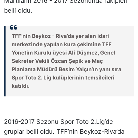
Martıların 2016 - 2017 Sezonunda rakipleri
belli oldu.
SİYASET
SON DAKİKA HABERİ
TFF’nin Beykoz - Riva’da yer alan idari
merkezinde yapılan kura çekimine TFF
SPOR
Yönetim Kurulu üyesi Ali Düşmez, Genel
Sekreter Vekili Özcan Şepik ve Maç
TEKNOLOJİ
Planlama Müdürü Besim Yalçın’ın yanı sıra
TÜRKİYE VE DÜNYA GÜNDEMİ
Spor Toto 2. Lig kulüplerinin temsilcileri
katıldı.
VİDEO GALERİ
YAŞAM
2016-2017 Sezonu Spor Toto 2.Lig’de
gruplar belli oldu. TFF’nin Beykoz-Riva’da