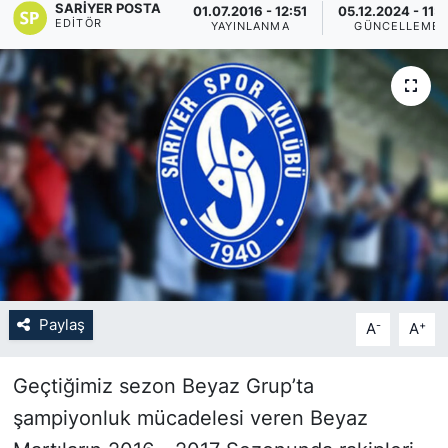
SARIYER POSTA
01.07.2016 - 12:51
05.12.2024 - 11:
EDITÖR
YAYINLANMA
GÜNCELLEME
KÖŞE YAZILARI
KÖŞE YAZILARI (Arşiv)
KÜLTÜR SANAT
MAGAZİN
RÖPORTAJ
SAĞLIK
Paylaş
-
+
A
A
SARIYER HABERLERİ
Geçtiğimiz sezon Beyaz Grup’ta
SARIYER İMAR BARIŞI
şampiyonluk mücadelesi veren Beyaz
SEKTÖR