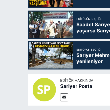
EDITÖRÜN SEÇTIĞI
Saadet Sarıye
yaşarsa Sarıy
EDITÖRÜN SEÇTIĞI
Sarıyer Mehme
yenileniyor
EDITÖR HAKKINDA
Sariyer Posta