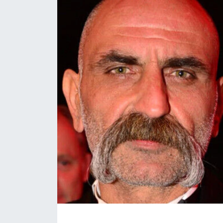
KÖŞE YAZILARI
KÖŞE YAZILARI (Arşiv)
KÜLTÜR SANAT
MAGAZİN
RÖPORTAJ
SAĞLIK
SARIYER HABERLERİ
SARIYER İMAR BARIŞI
SEKTÖR