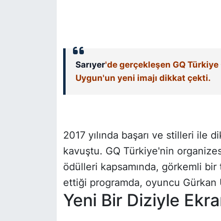
SİYASET
SON DAKİKA HABERİ
Sarıyer
'de gerçekleşen GQ Türkiye
SPOR
Uygun'un yeni imajı dikkat çekti.
TEKNOLOJİ
TÜRKİYE VE DÜNYA GÜNDEMİ
2017 yılında başarı ve stilleri ile
VİDEO GALERİ
kavuştu. GQ Türkiye'nin organize
ödülleri kapsamında, görkemli bir 
YAŞAM
ettiği programda, oyuncu Gürkan U
Yeni Bir Diziyle Ekr