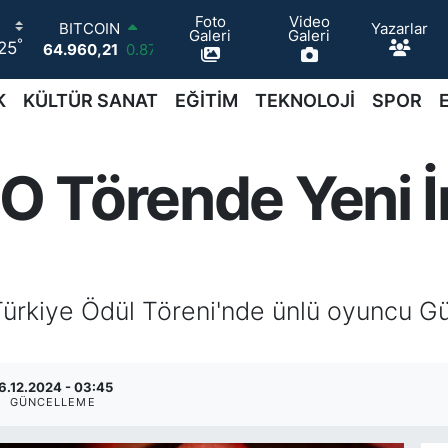
Foto
Video
BITCOIN
Yazarlar
Galeri
Galeri
64.960,21
0.87
°
25
DOLAR
47,7436
0.18
K
KÜLTÜR SANAT
EĞİTİM
TEKNOLOJİ
SPOR
EURO
55,2510
0.32
STERLİN
64,4811
0.38
 O Törende Yeni İ
GRAM ALTIN
6648.99
2.59
BİST100
13.779
-14
ürkiye Ödül Töreni'nde ünlü oyuncu Gü
6.12.2024 - 03:45
GÜNCELLEME