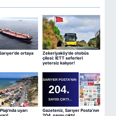
Sarıyer’de ortaya
Zekeriyaköy'de otobüs
çilesi: İETT seferleri
yetersiz kalıyor!
Plajı'nda uyarı
Gazeteniz, Sarıyer Posta’nın
yarı!
204. sayısı çıktı!