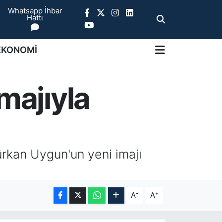
Whatsapp İhbar
Hattı
EKONOMİ
majıyla
rkan Uygun'un yeni imajı
-
+
A
A