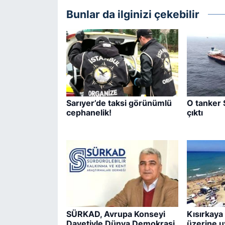
Bunlar da ilginizi çekebilir
Sarıyer’de taksi görünümlü
O tanker 
cephanelik!
çıktı
SÜRKAD, Avrupa Konseyi
Kısırkaya 
Davetiyle Dünya Demokrasi
üzerine u