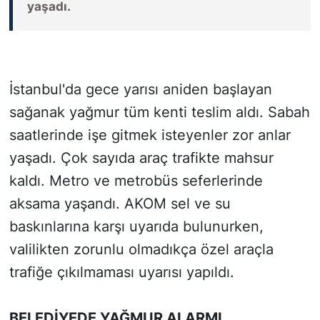
yaşadı.
SİYASET
SON DAKİKA HABERİ
İstanbul'da gece yarısı aniden başlayan
SPOR
sağanak yağmur tüm kenti teslim aldı. Sabah
saatlerinde işe gitmek isteyenler zor anlar
TEKNOLOJİ
yaşadı. Çok sayıda araç trafikte mahsur
TÜRKİYE VE DÜNYA GÜNDEMİ
kaldı. Metro ve metrobüs seferlerinde
aksama yaşandı. AKOM sel ve su
VİDEO GALERİ
baskınlarına karşı uyarıda bulunurken,
valilikten zorunlu olmadıkça özel araçla
YAŞAM
trafiğe çıkılmaması uyarısı yapıldı.
BELEDİYEDE YAĞMUR ALARMI