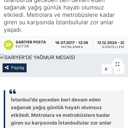
sağanak yağış günlük hayatı olumsuz
KÖŞE YAZILARI
etkiledi. Metrolara ve metrobüslere kadar
giren su karşısında İstanbullular zor anlar
KÖŞE YAZILARI (Arşiv)
yaşadı.
KÜLTÜR SANAT
SARIYER POSTA
18.07.2017 - 12:26
12.12.2024 - 20:
EDITÖR
YAYINLANMA
GÜNCELLEME
MAGAZİN
Paylaş
RÖPORTAJ
-
+
A
A
SAĞLIK
SARIYER HABERLERİ
İstanbul’da geceden beri devam eden
sağanak yağış günlük hayatı olumsuz
SARIYER İMAR BARIŞI
etkiledi. Metrolara ve metrobüslere kadar
giren su karşısında İstanbullular zor anlar
SEKTÖR