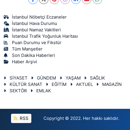
İstanbul Nöbetçi Eczaneler
İstanbul Hava Durumu
İstanbul Namaz Vakitleri
İstanbul Trafik Yoğunluk Haritası
Puan Durumu ve Fikstür
Tüm Manşetler
Son Dakika Haberleri
Haber Arşivi
SİYASET
GÜNDEM
YAŞAM
SAĞLIK
KÜLTÜR SANAT
EĞİTİM
AKTUEL
MAGAZİN
SEKTÖR
EMLAK
RSS
Copyright © 2022. Her hakkı saklıdır.