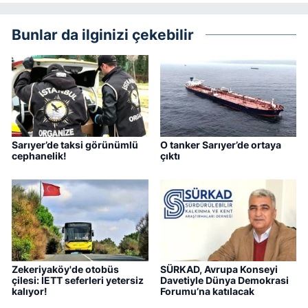
Bunlar da ilginizi çekebilir
Sarıyer’de taksi görünümlü
O tanker Sarıyer’de ortaya
cephanelik!
çıktı
Zekeriyaköy'de otobüs
SÜRKAD, Avrupa Konseyi
çilesi: İETT seferleri yetersiz
Davetiyle Dünya Demokrasi
kalıyor!
Forumu’na katılacak