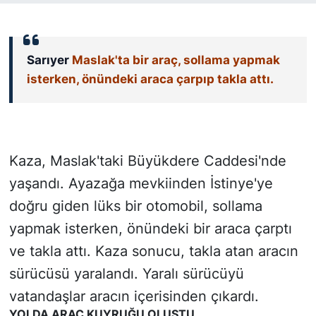
SİYASET
Sarıyer
Maslak'ta bir araç, sollama yapmak
SON DAKİKA HABERİ
isterken, önündeki araca çarpıp takla attı.
SPOR
TEKNOLOJİ
Kaza, Maslak'taki Büyükdere Caddesi'nde
TÜRKİYE VE DÜNYA GÜNDEMİ
yaşandı. Ayazağa mevkiinden İstinye'ye
doğru giden lüks bir otomobil, sollama
VİDEO GALERİ
yapmak isterken, önündeki bir araca çarptı
YAŞAM
ve takla attı. Kaza sonucu, takla atan aracın
sürücüsü yaralandı. Yaralı sürücüyü
vatandaşlar aracın içerisinden çıkardı.
YOLDA ARAÇ KUYRUĞU OLUŞTU