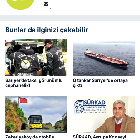
Bunlar da ilginizi çekebilir
Sarıyer’de taksi görünümlü
O tanker Sarıyer’de ortaya
cephanelik!
çıktı
Zekeriyaköy'de otobüs
SÜRKAD, Avrupa Konseyi