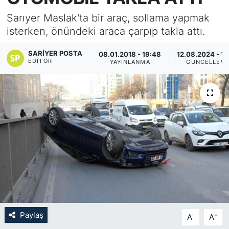
Sarıyer Maslak'ta bir araç, sollama yapmak
KÖŞE YAZILARI
isterken, önündeki araca çarpıp takla attı.
KÖŞE YAZILARI (Arşiv)
SARIYER POSTA
08.01.2018 - 19:48
12.08.2024 - 18
EDITÖR
YAYINLANMA
GÜNCELLEM
KÜLTÜR SANAT
MAGAZİN
RÖPORTAJ
SAĞLIK
SARIYER HABERLERİ
SARIYER İMAR BARIŞI
Paylaş
-
+
A
A
SEKTÖR