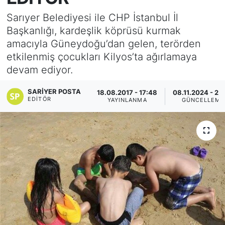
Sarıyer Belediyesi ile CHP İstanbul İl
KÖŞE YAZILARI
Başkanlığı, kardeşlik köprüsü kurmak
amacıyla Güneydoğu’dan gelen, terörden
KÖŞE YAZILARI (Arşiv)
etkilenmiş çocukları Kilyos’ta ağırlamaya
devam ediyor.
KÜLTÜR SANAT
SARIYER POSTA
18.08.2017 - 17:48
08.11.2024 - 22
MAGAZİN
EDITÖR
YAYINLANMA
GÜNCELLEME
RÖPORTAJ
SAĞLIK
SARIYER HABERLERİ
SARIYER İMAR BARIŞI
SEKTÖR