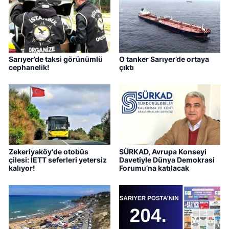
Sarıyer’de taksi görünümlü
O tanker Sarıyer’de ortaya
cephanelik!
çıktı
Zekeriyaköy'de otobüs
SÜRKAD, Avrupa Konseyi
çilesi: İETT seferleri yetersiz
Davetiyle Dünya Demokrasi
kalıyor!
Forumu’na katılacak