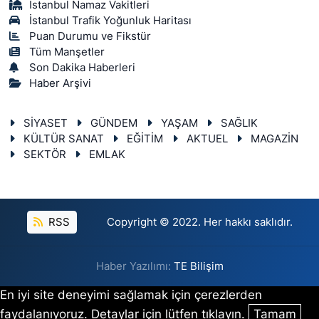
İstanbul Namaz Vakitleri
İstanbul Trafik Yoğunluk Haritası
Puan Durumu ve Fikstür
Tüm Manşetler
Son Dakika Haberleri
Haber Arşivi
SİYASET
GÜNDEM
YAŞAM
SAĞLIK
KÜLTÜR SANAT
EĞİTİM
AKTUEL
MAGAZİN
SEKTÖR
EMLAK
RSS
Copyright © 2022. Her hakkı saklıdır.
Haber Yazılımı:
TE Bilişim
En iyi site deneyimi sağlamak için çerezlerden
faydalanıyoruz. Detaylar için lütfen tıklayın.
Tamam