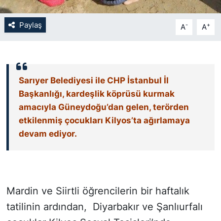
SİYASET
Paylaş
-
+
A
A
SON DAKİKA HABERİ
SPOR
Sarıyer Belediyesi ile CHP İstanbul İl
Başkanlığı, kardeşlik köprüsü kurmak
TEKNOLOJİ
amacıyla Güneydoğu’dan gelen, terörden
etkilenmiş çocukları Kilyos’ta ağırlamaya
TÜRKİYE VE DÜNYA GÜNDEMİ
devam ediyor.
VİDEO GALERİ
YAŞAM
Mardin ve Siirtli öğrencilerin bir haftalık
tatilinin ardından, Diyarbakır ve Şanlıurfalı