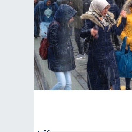
KÖŞE YAZILARI
KÖŞE YAZILARI (Arşiv)
KÜLTÜR SANAT
MAGAZİN
RÖPORTAJ
SAĞLIK
SARIYER HABERLERİ
SARIYER İMAR BARIŞI
SEKTÖR