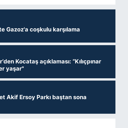
te Gazoz'a coşkulu karşılama
r’den Kocataş açıklaması: “Kılıçpınar
er yaşar"
t Akif Ersoy Parkı baştan sona