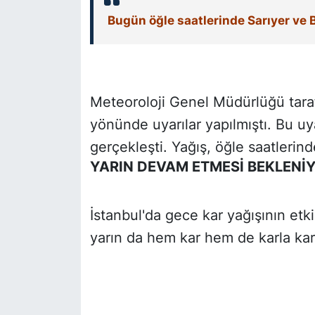
Bugün öğle saatlerinde Sarıyer ve B
SİYASET
SON DAKİKA HABERİ
Meteoroloji Genel Müdürlüğü taraf
SPOR
yönünde uyarılar yapılmıştı. Bu uy
TEKNOLOJİ
gerçekleşti. Yağış, öğle saatlerin
YARIN DEVAM ETMESİ BEKLENİ
TÜRKİYE VE DÜNYA GÜNDEMİ
VİDEO GALERİ
İstanbul'da gece kar yağışının etki
yarın da hem kar hem de karla kar
YAŞAM