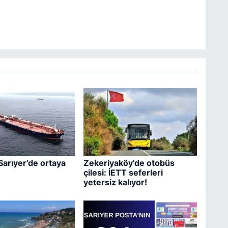
Sarıyer’de ortaya
Zekeriyaköy'de otobüs
çilesi: İETT seferleri
yetersiz kalıyor!