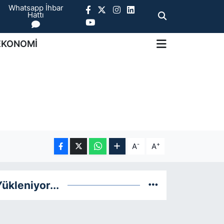
Whatsapp İhbar
Hattı
EKONOMİ
-
+
A
A
ükleniyor...