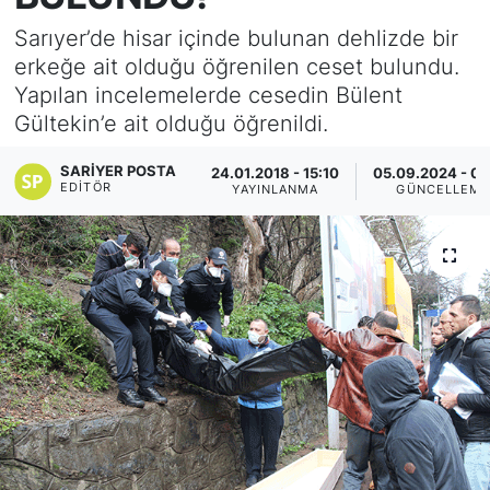
Sarıyer’de hisar içinde bulunan dehlizde bir
KÖŞE YAZILARI
erkeğe ait olduğu öğrenilen ceset bulundu.
Yapılan incelemelerde cesedin Bülent
KÖŞE YAZILARI (Arşiv)
Gültekin’e ait olduğu öğrenildi.
KÜLTÜR SANAT
SARIYER POSTA
24.01.2018 - 15:10
05.09.2024 - 02
EDITÖR
YAYINLANMA
GÜNCELLEM
MAGAZİN
RÖPORTAJ
SAĞLIK
SARIYER HABERLERİ
SARIYER İMAR BARIŞI
SEKTÖR