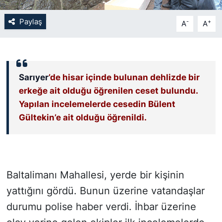
Paylaş
-
+
SİYASET
A
A
SON DAKİKA HABERİ
SPOR
Sarıyer
’de hisar içinde bulunan dehlizde bir
erkeğe ait olduğu öğrenilen ceset bulundu.
TEKNOLOJİ
Yapılan incelemelerde cesedin Bülent
Gültekin’e ait olduğu öğrenildi.
TÜRKİYE VE DÜNYA GÜNDEMİ
VİDEO GALERİ
Baltalimanı Mahallesi, yerde bir kişinin
YAŞAM
yattığını gördü. Bunun üzerine vatandaşlar
durumu polise haber verdi. İhbar üzerine