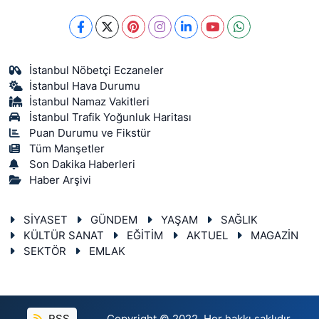
İstanbul Nöbetçi Eczaneler
İstanbul Hava Durumu
İstanbul Namaz Vakitleri
İstanbul Trafik Yoğunluk Haritası
Puan Durumu ve Fikstür
Tüm Manşetler
Son Dakika Haberleri
Haber Arşivi
SİYASET
GÜNDEM
YAŞAM
SAĞLIK
KÜLTÜR SANAT
EĞİTİM
AKTUEL
MAGAZİN
SEKTÖR
EMLAK
RSS
Copyright © 2022. Her hakkı saklıdır.