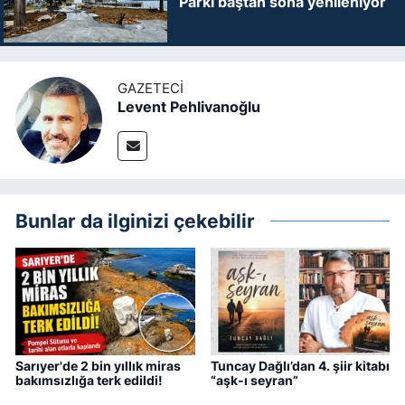
Parkı baştan sona yenileniyor
GAZETECI
Levent Pehlivanoğlu
Bunlar da ilginizi çekebilir
Sarıyer'de 2 bin yıllık miras
Tuncay Dağlı’dan 4. şiir kitabı
bakımsızlığa terk edildi!
“aşk-ı seyran”