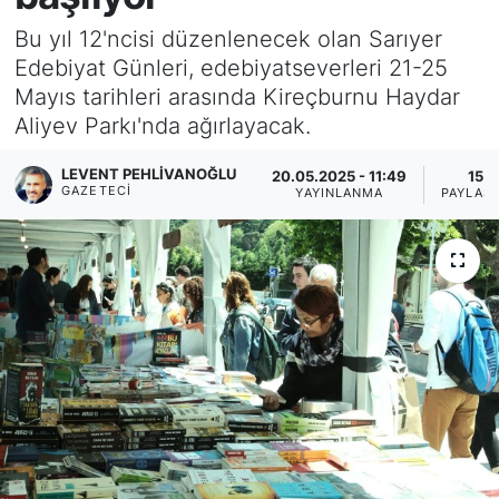
Bu yıl 12'ncisi düzenlenecek olan Sarıyer
KÖŞE YAZILARI
Edebiyat Günleri, edebiyatseverleri 21-25
Mayıs tarihleri arasında Kireçburnu Haydar
KÖŞE YAZILARI (Arşiv)
Aliyev Parkı'nda ağırlayacak.
KÜLTÜR SANAT
LEVENT PEHLIVANOĞLU
20.05.2025 - 11:49
15
GAZETECI
YAYINLANMA
PAYLAŞ
MAGAZİN
RÖPORTAJ
SAĞLIK
SARIYER HABERLERİ
SARIYER İMAR BARIŞI
SEKTÖR