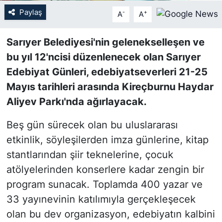
Paylaş
-
+
A
A
SİYASET
Sarıyer Belediyesi'nin gelenekselleşen ve
SON DAKİKA HABERİ
bu yıl 12'ncisi düzenlenecek olan Sarıyer
Edebiyat Günleri, edebiyatseverleri 21-25
SPOR
Mayıs tarihleri arasında Kireçburnu Haydar
TEKNOLOJİ
Aliyev Parkı'nda ağırlayacak.
Beş gün sürecek olan bu uluslararası
TÜRKİYE VE DÜNYA GÜNDEMİ
etkinlik, söyleşilerden imza günlerine, kitap
VİDEO GALERİ
stantlarından şiir teknelerine, çocuk
atölyelerinden konserlere kadar zengin bir
YAŞAM
program sunacak. Toplamda 400 yazar ve
33 yayınevinin katılımıyla gerçekleşecek
olan bu dev organizasyon, edebiyatın kalbini