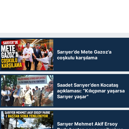
Sarıyer’de Mete Gazoz'a
coşkulu karşılama
Saadet Sarıyer’den Kocataş
açıklaması: “Kılıçpınar yaşarsa
Sarıyer yaşar"
Sarıyer Mehmet Akif Ersoy