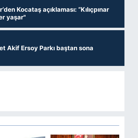
r’den Kocataş açıklaması: “Kılıçpınar
er yaşar"
t Akif Ersoy Parkı baştan sona