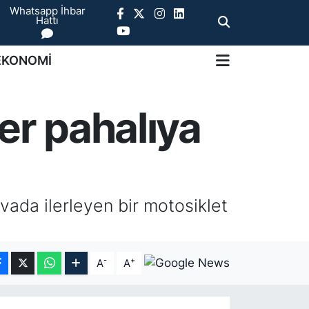
Whatsapp İhbar
Hattı
EKONOMİ
er pahalıya
ada ilerleyen bir motosiklet
-
+
A
A