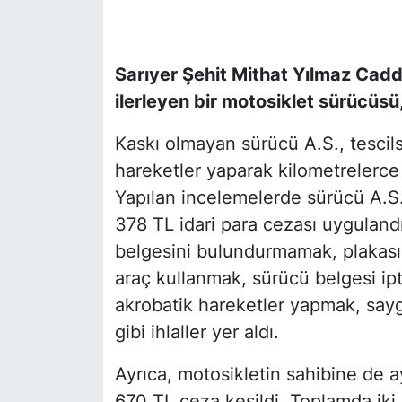
SİYASET
Sarıyer Şehit Mithat Yılmaz Cadd
SON DAKİKA HABERİ
ilerleyen bir motosiklet sürücüsü,
SPOR
Kaskı olmayan sürücü A.S., tescils
hareketler yaparak kilometrelerce 
TEKNOLOJİ
Yapılan incelemelerde sürücü A.S.
378 TL idari para cezası uygulandı
TÜRKİYE VE DÜNYA GÜNDEMİ
belgesini bulundurmamak, plakası
VİDEO GALERİ
araç kullanmak, sürücü belgesi ipt
akrobatik hareketler yapmak, say
YAŞAM
gibi ihlaller yer aldı.
Ayrıca, motosikletin sahibine de a
670 TL ceza kesildi. Toplamda iki