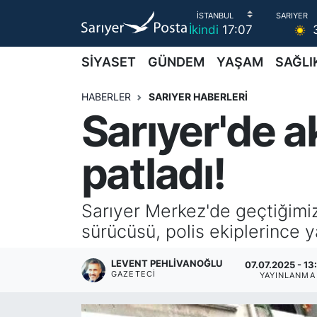
İkindi
17:07
AKTUEL
İstanbul Nöbetçi Eczaneler
SİYASET
GÜNDEM
YAŞAM
SAĞLI
ALT MANŞETLER
İstanbul Hava Durumu
HABERLER
SARIYER HABERLERİ
Sarıyer'de a
EĞİTİM
İstanbul Namaz Vakitleri
patladı!
EKONOMİ
İstanbul Trafik Yoğunluk Haritası
EMLAK
Süper Lig Puan Durumu ve Fikstür
Sarıyer Merkez'de geçtiğimiz
sürücüsü, polis ekiplerince y
FOTO GALERİ
Tüm Manşetler
LEVENT PEHLIVANOĞLU
07.07.2025 - 13
GÜNCEL HABERLER
Son Dakika Haberleri
GAZETECI
YAYINLANMA
GÜNDEM
Haber Arşivi