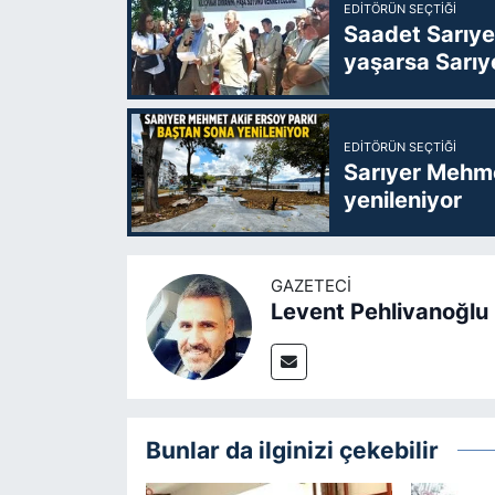
EDITÖRÜN SEÇTIĞI
Saadet Sarıye
yaşarsa Sarıy
EDITÖRÜN SEÇTIĞI
Sarıyer Mehme
yenileniyor
GAZETECI
Levent Pehlivanoğlu
Bunlar da ilginizi çekebilir