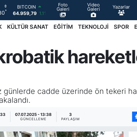
BITCOIN
Foto
Video
Yazarlar
Galeri
Galeri
64.959,79
1.11
°
30
DOLAR
47,7436
0.18
K
KÜLTÜR SANAT
EĞİTİM
TEKNOLOJİ
SPOR
EURO
55,2510
0.32
STERLİN
krobatik hareketl
64,4811
0.38
GRAM ALTIN
6660.55
0.03
BİST100
13.779
-14
 günlerde cadde üzerinde ön tekeri hav
akalandı.
:33
07.07.2025 - 13:38
3
GÜNCELLEME
PAYLAŞIM