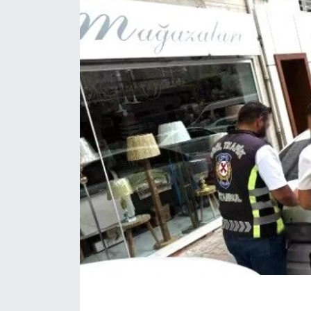
KÖŞE YAZILARI
KÖŞE YAZILARI (Arşiv)
KÜLTÜR SANAT
MAGAZİN
RÖPORTAJ
SAĞLIK
SARIYER HABERLERİ
SARIYER İMAR BARIŞI
SEKTÖR