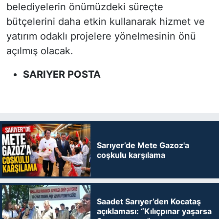
belediyelerin önümüzdeki süreçte
bütçelerini daha etkin kullanarak hizmet ve
yatırım odaklı projelere yönelmesinin önü
açılmış olacak.
SARIYER POSTA
Sarıyer’de Mete Gazoz'a
coşkulu karşılama
Saadet Sarıyer’den Kocataş
açıklaması: “Kılıçpınar yaşarsa