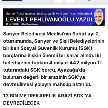
SİYASET
SON DAKİKA HABERİ
Sarıyer Belediyesi Meclisi’nin Şubat ayı 2.
SPOR
oturumunda, Sarıyer ve Şişli Belediyelerinin
biriken Sosyal Güvenlik Kurumu (SGK)
TEKNOLOJİ
borçlarına ilişkin önemli bir karar alındı. İki
TÜRKİYE VE DÜNYA GÜNDEMİ
belediyenin toplam 4 milyar 442 milyon TL
tutarındaki SGK borcu, Ayazağa’da
VİDEO GALERİ
bulunan değerli bir arazinin SGK’ya
devredilmesi yoluyla mahsuplaştırıldı.
YAŞAM
13 BİN METREKARELİK ARAZİ SGK’YA
DEVREDİLECEK