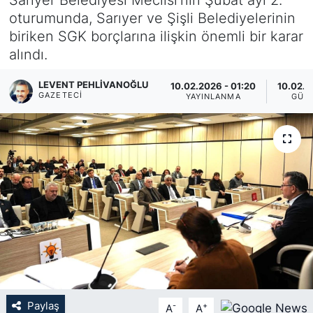
oturumunda, Sarıyer ve Şişli Belediyelerinin
KÖŞE YAZILARI
biriken SGK borçlarına ilişkin önemli bir karar
alındı.
KÖŞE YAZILARI (Arşiv)
LEVENT PEHLIVANOĞLU
10.02.2026 - 01:20
10.02.2
KÜLTÜR SANAT
GAZETECI
YAYINLANMA
GÜN
MAGAZİN
RÖPORTAJ
SAĞLIK
SARIYER HABERLERİ
SARIYER İMAR BARIŞI
Paylaş
-
+
A
A
SEKTÖR