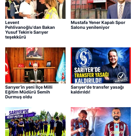
Levent
Mustafa Yener Kapalı Spor
Pehlivanoğlu'dan Bakan
Salonu yenileniyor
Yusuf Tekin’e Sarıyer
teşekkürü
Sarıyer’in yeni İlçe Milli
Sarıyer'de transfer yasağı
Eğitim Müdürü Semih
kaldırıldı!
Durmuş oldu