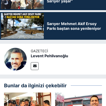
Sarıyer yaşar"
Sarıyer Mehmet Akif Ersoy
Parkı baştan sona yenileniyor
GAZETECI
Levent Pehlivanoğlu
Bunlar da ilginizi çekebilir