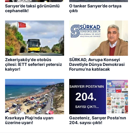
Sarıyer’de taksi görünümlü
O tanker Sarıyer’de ortaya
cephanelik!
çıktı
Zekeriyaköy'de otobüs
SÜRKAD, Avrupa Konseyi
çilesi: İETT seferleri yetersiz
Davetiyle Dünya Demokrasi
kalıyor!
Forumu’na katılacak
Kısırkaya Plajı'nda uyarı
Gazeteniz, Sarıyer Posta’nın
üzerine uyarı!
204. sayısı çıktı!