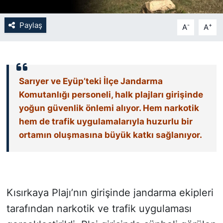
SİYASET
Paylaş
-
+
A
A
SON DAKİKA HABERİ
SPOR
Sarıyer ve Eyüp’teki İlçe Jandarma
Komutanlığı personeli, halk plajları girişinde
TEKNOLOJİ
yoğun güvenlik önlemi alıyor. Hem narkotik
hem de trafik uygulamalarıyla huzurlu bir
TÜRKİYE VE DÜNYA GÜNDEMİ
ortamın oluşmasına büyük katkı sağlanıyor.
VİDEO GALERİ
YAŞAM
Kısırkaya Plajı’nın girişinde jandarma ekipleri
tarafından narkotik ve trafik uygulaması