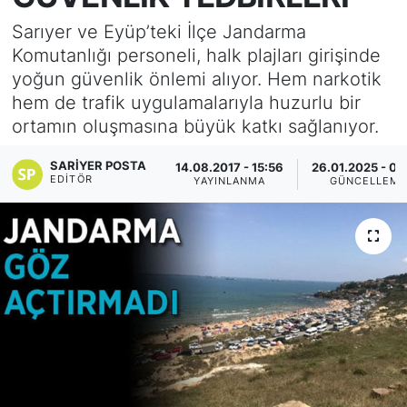
Sarıyer ve Eyüp’teki İlçe Jandarma
KÖŞE YAZILARI
Komutanlığı personeli, halk plajları girişinde
yoğun güvenlik önlemi alıyor. Hem narkotik
KÖŞE YAZILARI (Arşiv)
hem de trafik uygulamalarıyla huzurlu bir
ortamın oluşmasına büyük katkı sağlanıyor.
KÜLTÜR SANAT
SARIYER POSTA
14.08.2017 - 15:56
26.01.2025 - 09
MAGAZİN
EDITÖR
YAYINLANMA
GÜNCELLEM
RÖPORTAJ
SAĞLIK
SARIYER HABERLERİ
SARIYER İMAR BARIŞI
SEKTÖR