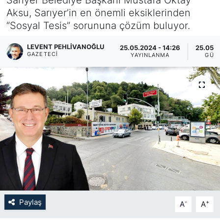
Aksu, Sarıyer’in en önemli eksiklerinden
KÖŞE YAZILARI
“Sosyal Tesis” sorununa çözüm buluyor.
KÖŞE YAZILARI (Arşiv)
LEVENT PEHLIVANOĞLU
25.05.2024 - 14:26
25.05.2
GAZETECI
YAYINLANMA
GÜN
KÜLTÜR SANAT
MAGAZİN
RÖPORTAJ
SAĞLIK
SARIYER HABERLERİ
SARIYER İMAR BARIŞI
Paylaş
-
+
A
A
SEKTÖR