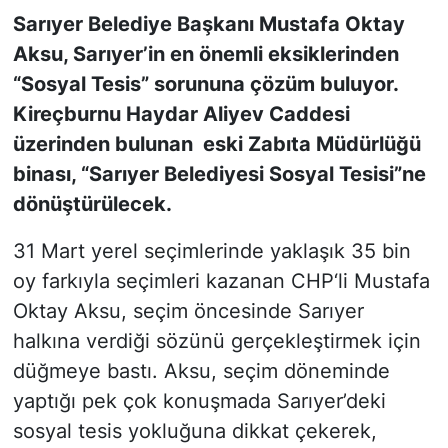
Sarıyer Belediye Başkanı Mustafa Oktay
SİYASET
Aksu, Sarıyer’in en önemli eksiklerinden
“Sosyal Tesis” sorununa çözüm buluyor.
SON DAKİKA HABERİ
Kireçburnu Haydar Aliyev Caddesi
üzerinden bulunan eski Zabıta Müdürlüğü
SPOR
binası, “Sarıyer Belediyesi Sosyal Tesisi”ne
TEKNOLOJİ
dönüştürülecek.
31 Mart yerel seçimlerinde yaklaşık 35 bin
TÜRKİYE VE DÜNYA GÜNDEMİ
oy farkıyla seçimleri kazanan CHP‘li Mustafa
VİDEO GALERİ
Oktay Aksu, seçim öncesinde Sarıyer
halkına verdiği sözünü gerçekleştirmek için
YAŞAM
düğmeye bastı. Aksu, seçim döneminde
yaptığı pek çok konuşmada Sarıyer’deki
sosyal tesis yokluğuna dikkat çekerek,