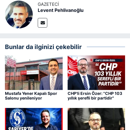
GAZETECI
Levent Pehlivanoğlu
Bunlar da ilginizi çekebilir
Mustafa Yener Kapalı Spor
CHP'li Ersin Özer: "CHP 103
Salonu yenileniyor
yıllık şerefli bir partidir"